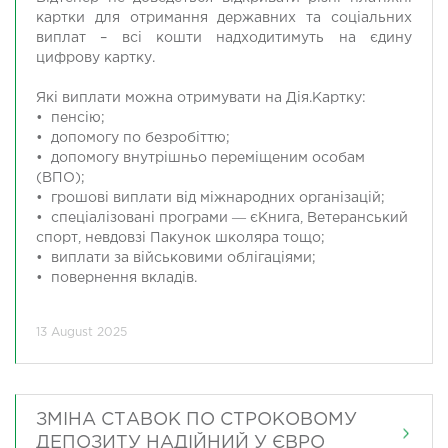
картки для отримання державних та соціальних
виплат – всі кошти надходитимуть на єдину
цифрову картку.
Які виплати можна отримувати на Дія.Картку:
•⁠ ⁠пенсію;
•⁠ допомогу по безробіттю;
•⁠ допомогу внутрішньо переміщеним особам
(ВПО);
•⁠ ⁠грошові виплати від міжнародних організацій;
•⁠ ⁠спеціалізовані програми ― єКнига, Ветеранський
спорт, невдовзі Пакунок школяра тощо;
•⁠ ⁠виплати за військовими облігаціями;
• повернення вкладів.
13 August 2025
ЗМІНА СТАВОК ПО СТРОКОВОМУ
ДЕПОЗИТУ НАДІЙНИЙ У ЄВРО