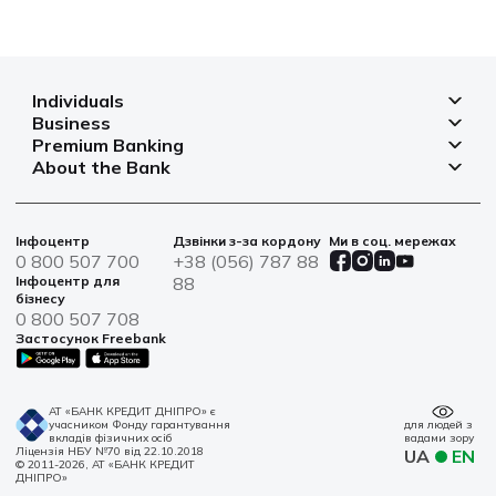
Individuals
Business
Deposits
Premium Banking
Deposits for business
Mortgage
About the Bank
Deposits
Small and micro businesses
Payments
Branches and ATMs
Payment cards
Business financing
Cards
Currency rates
Bank safes
Інфоцентр
Дзвінки з-за кордону
Ми в соц. мережах
Bills and payments
Insurance
Financial reporting
0 800 507 700
+38 (056) 787 88
War bonds
Solutions for agro
Інфоцентр для
88
Loans
Information for shareholders and stakeholders
бізнесу
Service centers
IT solutions
0 800 507 708
News
Застосунок Freebank
Sustainable Development
Contacts
АТ «БАНК КРЕДИТ ДНІПРО» є
учасником Фонду гарантування
для людей з
вкладів фізичних осіб
вадами зору
Ліцензія НБУ №70 від 22.10.2018
UA
EN
© 2011-2026, АТ «БАНК КРЕДИТ
ДНІПРО»