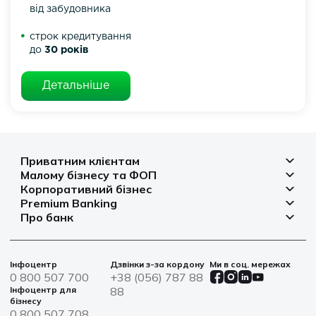
від забудовника
строк кредитування
до
30 років
Детальніше
Приватним клієнтам
Малому бізнесу та ФОП
Депозити
Корпоративний бізнес
Рахунок для бізнесу
Кредити
Premium Banking
Рахунки і платежі
Фінансування
Про банк
Платіжні картки
Депозити
Депозити
Депозити
Відділення та банкомати
Платежі
Платіжні картки
Фінансування
Партнерські програми
Курси валют
Іпотека
Банківські сейфи
Інфоцентр
Дзвінки з-за кордону
Ми в соц. мережах
Агробізнес
Овердрафт
Новини
0 800 507 700
+38 (056) 787 88
Страхування
Військові облігації
Цінні папери
Інфоцентр для
88
Фінансова звітність
бізнесу
Центри обслуговування
0 800 507 708