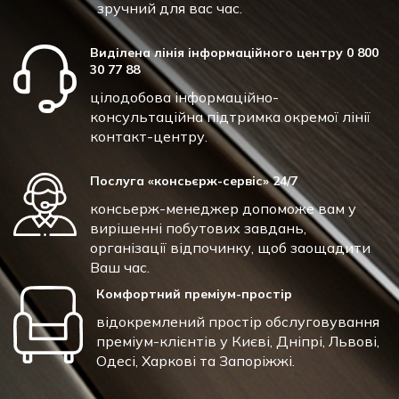
зручний для вас час.
Виділена лінія інформаційного центру 0 800
30 77 88
цілодобова інформаційно-
консультаційна підтримка окремої лінії
контакт-центру.
Послуга «консьєрж-сервіс» 24/7
консьерж-менеджер допоможе вам у
вирішенні побутових завдань,
організації відпочинку, щоб заощадити
Ваш час.
Комфортний преміум-простір
відокремлений простір обслуговування
преміум-клієнтів у Києві, Дніпрі, Львові,
Одесі, Харкові та Запоріжжі.