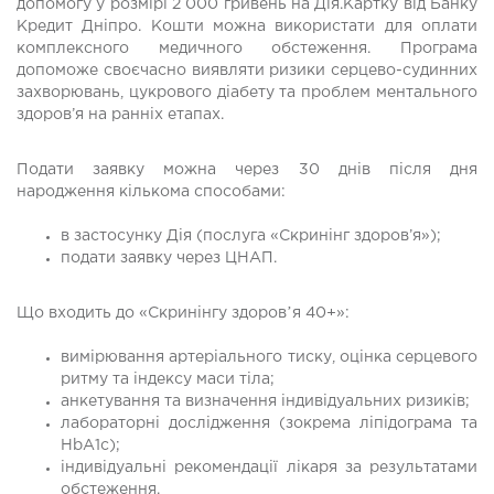
допомогу у розмірі 2 000 гривень на Дія.Картку від Банку
Кредит Дніпро. Кошти можна використати для оплати
комплексного медичного обстеження. Програма
допоможе своєчасно виявляти ризики серцево-судинних
захворювань, цукрового діабету та проблем ментального
здоров’я на ранніх етапах.
Подати заявку можна через 30 днів після дня
народження кількома способами:
в застосунку Дія (послуга «Скринінг здоров’я»);
подати заявку через ЦНАП.
Що входить до «Скринінгу здоровʼя 40+»:
вимірювання артеріального тиску, оцінка серцевого
ритму та індексу маси тіла;
анкетування та визначення індивідуальних ризиків;
лабораторні дослідження (зокрема ліпідограма та
HbA1c);
індивідуальні рекомендації лікаря за результатами
обстеження.