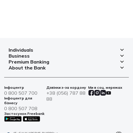
Individuals
Business
Deposits
Premium Banking
Deposits for business
Mortgage
About the Bank
Deposits
Small and micro businesses
Payments
Branches and ATMs
Payment cards
Business financing
Cards
Currency rates
Bank safes
Інфоцентр
Дзвінки з-за кордону
Ми в соц. мережах
Bills and payments
Insurance
Financial reporting
0 800 507 700
+38 (056) 787 88
War bonds
Solutions for agro
Інфоцентр для
88
Loans
Information for shareholders and stakeholders
бізнесу
Service centers
IT solutions
0 800 507 708
News
Застосунок Freebank
Sustainable Development
Contacts