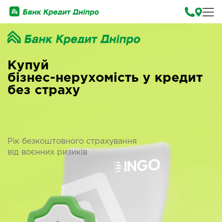
Купуй
бізнес-нерухомість у кредит
без страху
Рік безкоштовного страхування
від воєнних ризиків