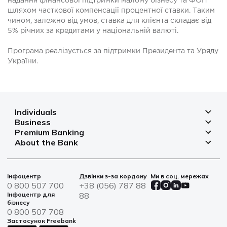
надання фінансової підтримки малому бізнесу та ФОП
шляхом часткової компенсації процентної ставки. Таким
чином, залежно від умов, ставка для клієнта складає від
5% річних за кредитами у національній валюті.
Програма реалізується за підтримки Президента та Уряду
України.
Individuals
Business
Deposits
Premium Banking
Deposits for business
Mortgage
About the Bank
Deposits
Small and micro businesses
Payments
Branches and ATMs
Payment cards
Business financing
Cards
Currency rates
Bank safes
Інфоцентр
Дзвінки з-за кордону
Ми в соц. мережах
Bills and payments
Insurance
Financial reporting
0 800 507 700
+38 (056) 787 88
War bonds
Solutions for agro
Інфоцентр для
88
Loans
Information for shareholders and stakeholders
бізнесу
Service centers
IT solutions
0 800 507 708
News
Застосунок Freebank