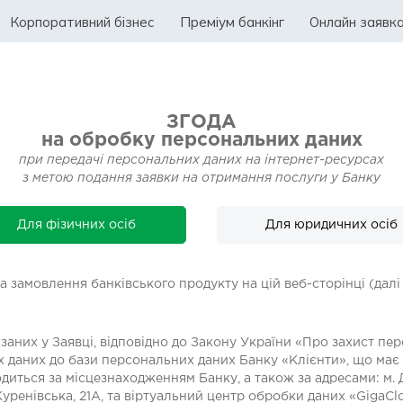
Корпоративний бізнес
Преміум банкінг
Онлайн заявк
ЗГОДА
на обробку персональних даних
при передачі персональних даних на інтернет-ресурсах
з метою подання заявки на отримання послуги у Банку
Для фізичних осіб
Для юридичних осіб
а замовлення банківського продукту на цій веб-сторінці (да
аних у Заявці, відповідно до Закону України «Про захист пер
 даних до бази персональних даних Банку «Клієнти», що має
диться за місцезнаходженням Банку, а також за адресами: м. Дн
. Куренівська, 21А, та віртуальний центр обробки даних «GigaClo