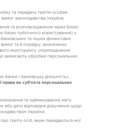
робку та передачу третім особам
о вимог законодавства України,
истання та розповсюдження через Бюро
ших базах публічного користування) у
 банківських та інших фінансових
 вимог та в порядку, визначених
ового моніторингу, оприлюднення
, що вимагають обробки персональних
 банки і банківську діяльність»,
ї права як суб’єкта персональних
призначення та найменування, мету
х або дати відповідне доручення щодо
онодавством України;
ро третіх осіб, яким передаються мої