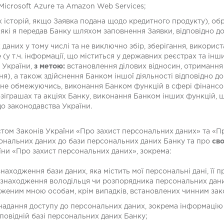
 Microsoft Azure та Amazon Web Services;
их історій, якщо Заявка подана щодо кредитного продукту), об
, які я передав Банку шляхом заповнення Заявки, відповідно д
 даних у тому числі та не виключно збір, зберігання, викор
 (у т.ч. інформації, що міститься у державних реєстрах та ін
 України,
з метою:
встановлення ділових відносин, отримання
ня), а також здійснення Банком іншої діяльності відповідно до
е не обмежуючись, виконання Банком функцій в сфері фінанс
розіграшах та акціях Банку, виконання Банком інших функцій
до законодавства України.
том Законів України «Про захист персональних даних» та «Про
ональних даних до бази персональних даних Банку та про
сво
їни «Про захист персональних даних», зокрема:
находження бази даних, яка містить мої персональні дані, її 
езнаходження володільця чи розпорядника персональних дани
аженим мною особам, крім випадків, встановлених чинним зак
адання доступу до персональних даних, зокрема інформацію п
дповідній базі персональних даних Банку;