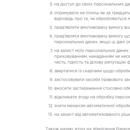
на доступ до своїх персональних да
отримувати не пізніш як за тридцят
відповідь про те, чи обробляються 
пред’являти вмотивовану вимогу во
пред’являти вмотивовану вимогу що
персональних даних, якщо ці дані 
на захист моїх персональних даних 
приховуванням, ненаданням чи несво
честь, гідність та ділову репутацію 
звертатися із скаргами щодо оброб
застосовувати засоби правового за
вносити застереження стосовно обм
відкликати згоду на обробку персо
знати механізм автоматичної оброб
на захист від автоматизованого ріш
Також надаю згоду на зберігання Банк