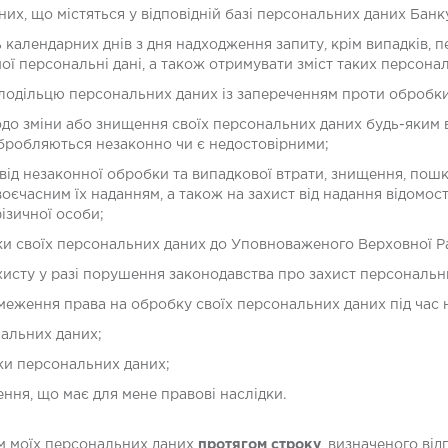
них, що містяться у відповідній базі персональних даних Банк
ь календарних днів з дня надходження запиту, крім випадків,
мої персональні дані, а також отримувати зміст таких персона
лодільцю персональних даних із запереченням проти обробки
до зміни або знищення своїх персональних даних будь-яким
обробляються незаконно чи є недостовірними;
від незаконної обробки та випадкової втрати, знищення, пош
єчасним їх наданням, а також на захист від надання відомос
фізичної особи;
ки своїх персональних даних до Уповноваженого Верховної Ра
хисту у разі порушення законодавства про захист персональн
еження права на обробку своїх персональних даних під час н
нальних даних;
ки персональних даних;
ення, що має для мене правові наслідки.
ом моїх персональних даних
протягом строку
, визначеного ві