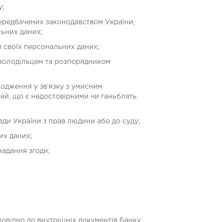
у;
 передбачених законодавством України,
льних даних;
 своїх персональних даних;
 володільцем та розпорядником
кодження у зв’язку з умисним
тей, що є недостовірними чи ганьблять
ди України з прав людини або до суду;
их даних;
адання згоди;
дповідно до внутрішніх документів Банку