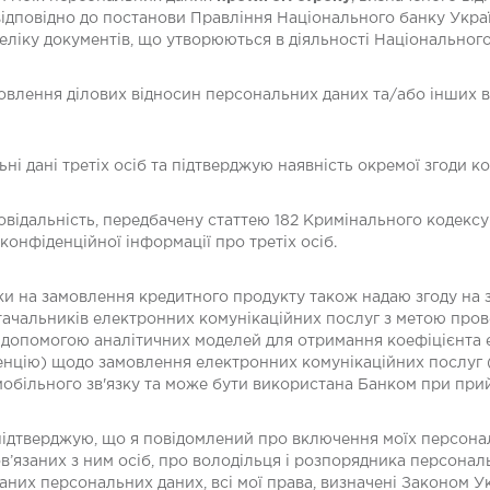
 відповідно до постанови Правління Національного банку Украї
ліку документів, що утворюються в діяльності Національного 
новлення ділових відносин персональних даних та/або інших в
і дані третіх осіб та підтверджую наявність окремої згоди кож
відальність, передбачену статтею 182 Кримінального кодексу 
онфіденційної інформації про третіх осіб.
вки на замовлення кредитного продукту також надаю згоду на 
стачальників електронних комунікаційних послуг з метою пров
 допомогою аналітичних моделей для отримання коефіцієнта 
енцію) щодо замовлення електронних комунікаційних послуг (п
більного зв'язку та може бути використана Банком при прий
підтверджую, що я повідомлений про включення моїх персона
язаних з ним осіб, про володільця і розпорядника персонал
ібраних персональних даних, всі мої права, визначені Законом