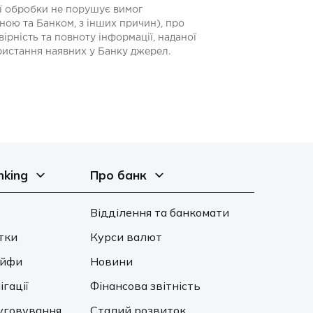
ої обробки не порушує вимог
ною та Банком, з інших причин), про
ірність та повноту інформації, наданої
ористання наявних у Банку джерел.
nking
Про банк
Відділення та банкомати
тки
Курси валют
ейфи
Новини
ігації
Фінансова звітність
уговування
Сталий розвиток