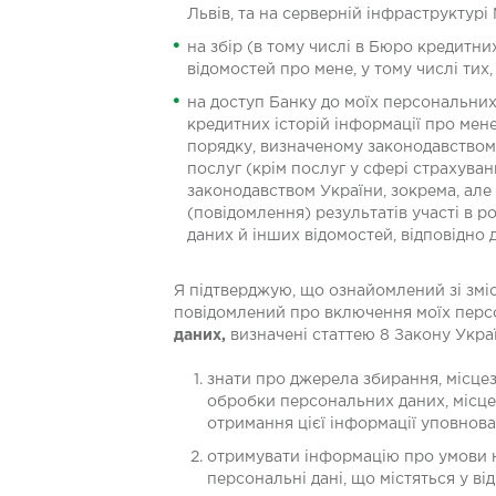
Львів, та на серверній інфраструктурі
на збір (в тому числі в Бюро кредитн
відомостей про мене, у тому числі тих
на доступ Банку до моїх персональних
кредитних історій інформації про мене
порядку, визначеному законодавством
послуг (крім послуг у сфері страхуван
законодавством України, зокрема, ал
(повідомлення) результатів участі в 
даних й інших відомостей, відповідно 
Я підтверджую, що ознайомлений зі зміс
повідомлений про включення моїх перс
даних,
визначені статтею 8 Закону Укра
знати про джерела збирання, місцез
обробки персональних даних, місц
отримання цієї інформації уповнов
отримувати інформацію про умови н
персональні дані, що містяться у ві