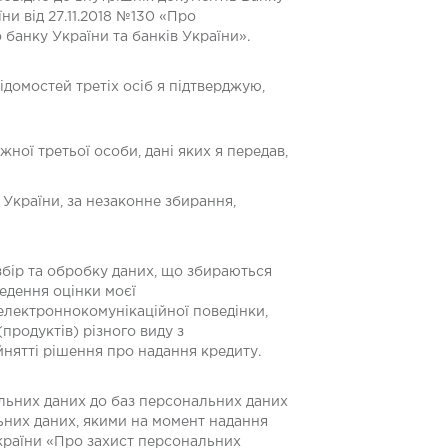
ни від 27.11.2018 №130 «Про
банку України та банків України».
ідомостей третіх осіб я підтверджую,
ної третьої особи, дані яких я передав,
України, за незаконне збирання,
збір та обробку даних, що збираються
едення оцінки моєї
електроннокомунікаційної поведінки,
родуктів) різного виду з
нятті рішення про надання кредиту.
льних даних до баз персональних даних
ьних даних, якими на момент надання
 України «Про захист персональних