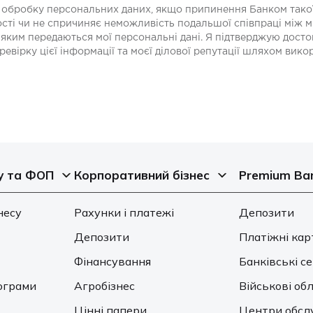
у на обробку персональних даних, якщо припинення Банком так
сті чи не спричиняє неможливість подальшої співпраці між м
 яким передаються мої персональні дані. Я підтверджую достов
ревірку цієї інформації та моєї ділової репутації шляхом вик
у та ФОП
Корпоративний бізнес
Premium Ba
несу
Рахунки і платежі
Депозити
Депозити
Платіжні кар
Фінансування
Банківські с
ограми
Агробізнес
Військові обл
Цінні папери
Центри обсл