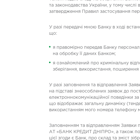
та законодавства України, у тому числі
затвердження Правил застосування пере
У разі передачі мною Банку в ході вста
що:
я правомірно передав Банку персональн
на обробку її даних Банком;
я ознайомлений про кримінальну відпо
зберігання, використання, поширення к
У разі заповнення та відправлення Зая
на підставі знеособлених заявок до по
електроннокомунікаційної поведінки за
що відображає загальну динаміку (тенд
використанням мого номера телефону мо
Заповненням та відправленням Заявки 
АТ «БАНК КРЕДИТ ДНІПРО», а також пов’
цієї згоди є Банк, про склад та зміст з