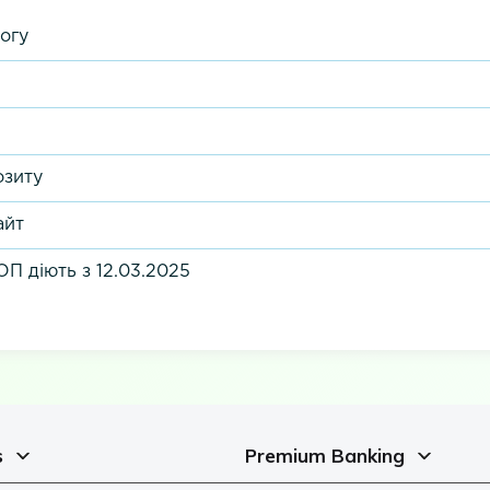
огу
озиту
айт
П діють з 12.03.2025
s
Premium Banking