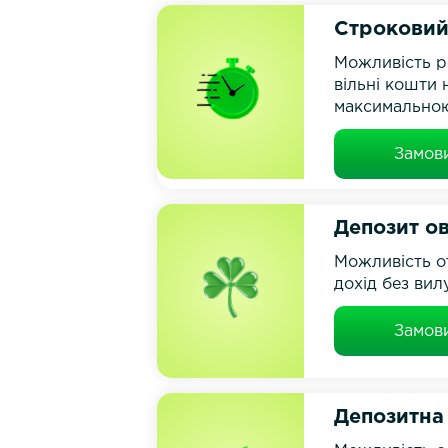
Строковий
Можливість р
вільні кошти 
максимальною
Замов
Депозит о
Можливість о
дохід без вил
Замов
Депозитна 