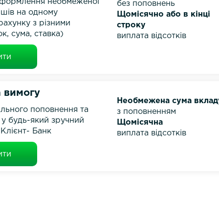
оформлення необмеженої
без поповнень
ншів на одному
Щомісячно або в кінці
рахунку з різними
строку
к, сума, ставка)
виплата відсотків
ити
а вимогу
Необмежена сума вклад
ільного поповнення та
з поповненням
 у будь-який зручний
Щомісячна
Клієнт- Банк
виплата відсотків
ити