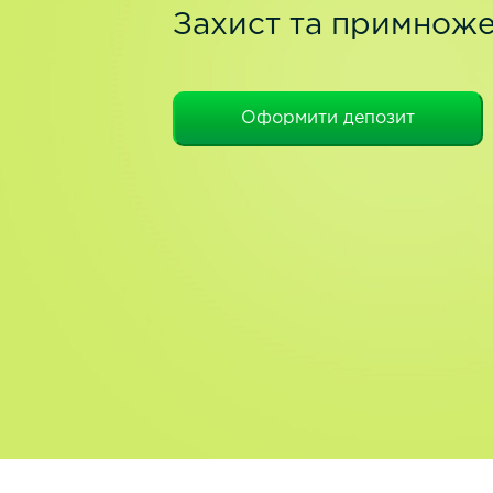
Захист та примноже
Оформити депозит