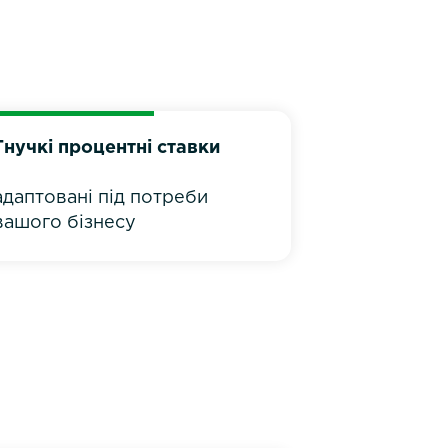
Гнучкі процентні ставки
адаптовані під потреби
вашого бізнесу