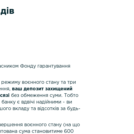
дів
асником Фонду гарантування
ії режиму воєнного стану та три
ення,
ваш депозит захищений
сязі
без обмеження суми. Тобто
банку є вдвічі надійними - ви
шого вкладу та відсотків за будь-
авершення воєнного стану (на що
антована сума становитиме 600