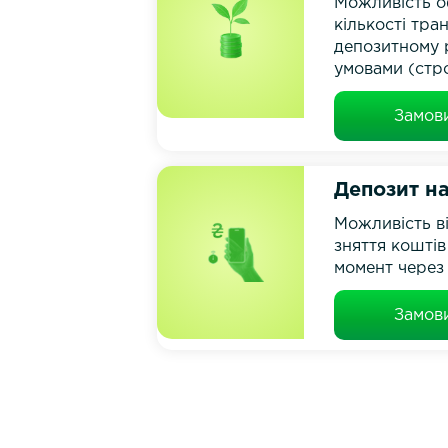
Можливість 
кількості тра
депозитному 
умовами (стро
Замов
Депозит н
Можливість в
зняття коштів
момент через 
Замов