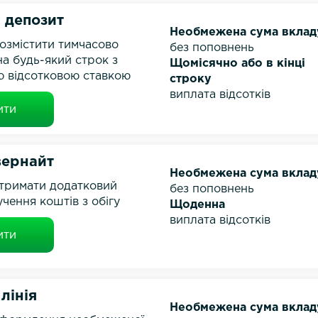
 депозит
Необмежена сума вклад
озмістити тимчасово
без поповнень
на будь-який строк з
Щомісячно або в кінці
 відсотковою ставкою
строку
виплата відсотків
ити
вернайт
Необмежена сума вклад
тримати додатковий
без поповнень
учення коштів з обігу
Щоденна
виплата відсотків
ити
лінія
Необмежена сума вклад