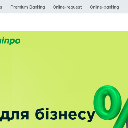
ss
Premium Banking
Online-request
Online-banking
для бізнесу