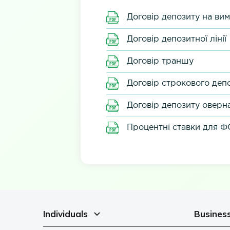
Договір депозиту на вим
Договір депозитної лінії
Договір траншу
Договір строкового деп
Договір депозиту оверн
Процентні ставки для ФО
Individuals
Busines