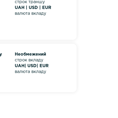
строк траншу
UAH | USD | EUR
валюта вкладу
у
Необмежений
строк вкладу
UAH| USD| EUR
валюта вкладу