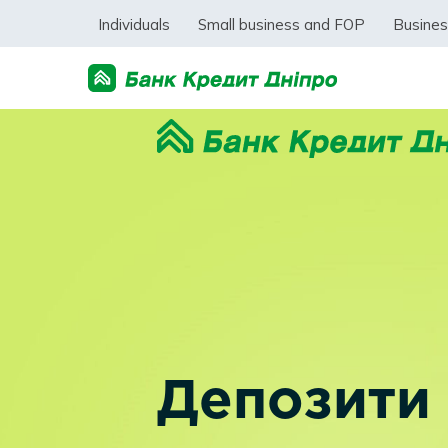
Individuals
Small business and FOP
Busine
Депозити 