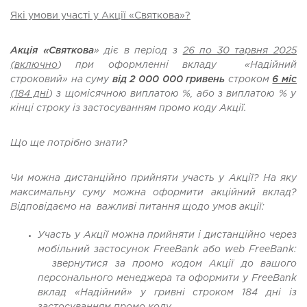
Які умови участі у Акції «Святкова»?
Акція «Святкова
» діє в період з
26 по 30 тарвня 2025
(включно
) при оформленні вкладу «Надійний
строковий» на суму
від 2 000 000 гривень
строком
6 міс
(184 дні
) з щомісячною виплатою %, або з виплатою % у
кінці строку із застосуванням промо коду Акції.
Що ще потрібно знати?
Чи можна дистанційно прийняти участь у Акції? На яку
максимальну суму можна оформити акційний вклад?
Відповідаємо на важливі питання щодо умов акції:
Участь у Акції можна прийняти і дистанційно через
мобільний застосунок FreeBank або web FreeBank:
звернутися за промо кодом Акції до вашого
персонального менеджера та оформити у FreeBank
вклад «Надійний» у гривні строком 184 дні із