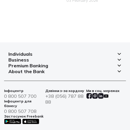
03 February 2026
Individuals
Business
Deposits
Premium Banking
Deposits for business
Mortgage
About the Bank
Deposits
Small and micro businesses
Payments
Branches and ATMs
Payment cards
Business financing
Cards
Currency rates
Bank safes
Інфоцентр
Дзвінки з-за кордону
Ми в соц. мережах
Bills and payments
Insurance
Financial reporting
0 800 507 700
+38 (056) 787 88
War bonds
Solutions for agro
Інфоцентр для
88
Loans
Information for shareholders and stakeholders
бізнесу
Service centers
IT solutions
0 800 507 708
News
Застосунок Freebank
Sustainable Development
Contacts