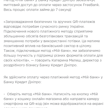
Метод «Мій банк» у Банку Кредит Дніпро забезпечує
миттєвий доступ до оплати через застосунок FreeBank.
Весь процес оплати займе до 7 секунд!
«Запровадження безпечних та зручних QR-платежів
відповідає потребам сучасного ринку України.
Підключення нового платіжного методу сприятиме
збільшенню обсягів безготівкових транзакцій та
зменшенню потреби у використанні готівки. Це матиме
позитивний вплив на банківський сектор в цілому.
Також, підключивши метод «Мій банк», ми забезпечимо
більшу гнучкість у підтримці різних форматів оплати для
своїх клієнтів», — говорить Катерина Мелеш, директор з
роздрібного бізнесу Банку Кредит Дніпро.
Як здійснити оплату через платіжний метод «Мій банк» у
Банку Кредит Дніпро:
- Оберіть метод «Мій банк». Натисніть на кнопку «Мій
банк» у кошику онлайн-магазина або направте камеру
смартфона на QR-код (він може відображатися на екрані