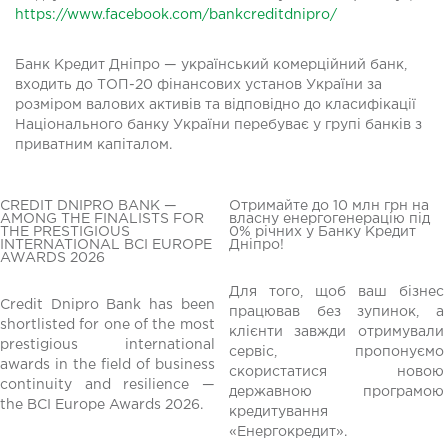
https://www.facebook.com/bankcreditdnipro/
Банк Кредит Дніпро — український комерційний банк,
входить до ТОП-20 фінансових установ України за
розміром валових активів та відповідно до класифікації
Національного банку України перебуває у групі банків з
приватним капіталом.
CREDIT DNIPRO BANK —
Отримайте до 10 млн грн на
AMONG THE FINALISTS FOR
власну енергогенерацію під
THE PRESTIGIOUS
0% річних у Банку Кредит
INTERNATIONAL BCI EUROPE
Дніпро!
AWARDS 2026
Для того, щоб ваш бізнес
Credit Dnipro Bank has been
працював без зупинок, а
shortlisted for one of the most
клієнти завжди отримували
редній
prestigious international
сервіс, пропонуємо
awards in the field of business
скористатися новою
continuity and resilience —
державною програмою
the BCI Europe Awards 2026.
кредитування
«Енергокредит».