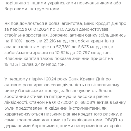
порівняно з іншими українськими позичальниками або
борговими інструментами.
Як повідомляється в релізі агентства, Банк Кредит Дніпро
за період з 01.01.2024 по 01.07.2024 демонстрував
стабільне зростання. Зокрема, активи банку збільшились
на 11,10% і досягли 23,216 млрд грн, обсяг кредитів та
авансів клієнтам зріс на 52,78% до 6,623 млрд грн, а
зобов'язання зросли на 10,62% до 20,797 млрд грн.
Власний капітал також показав значний приріст на
15,43% і склав 2,419 млрд грн.
У першому півріччі 2024 року Банк Кредит Дніпро
активно розширював свою діяльність на вітчизняному
ринку банківських послуг, забезпечуючи стабільне
зростання активів та підтримуючи високий рівень
ліквідності. Станом на 01.07.2024 р., 68,08% активів Банку
були представлені ліквідними інструментами, які
характеризуються низьким рівнем кредитного ризику, а
саме: грошовими коштами та їх еквівалентами, ОВДП та
державними борговими цінними паперами інших країн.