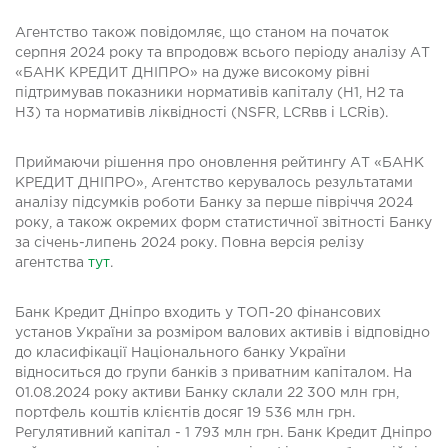
Агентство також повідомляє, що станом на початок
серпня 2024 року та впродовж всього періоду аналізу АТ
«БАНК КРЕДИТ ДНІПРО» на дуже високому рівні
підтримував показники нормативів капіталу (Н1, Н2 та
Н3) та нормативів ліквідності (NSFR, LCRвв і LCRів).
Приймаючи рішення про оновлення рейтингу АТ «БАНК
КРЕДИТ ДНІПРО», Агентство керувалось результатами
аналізу підсумків роботи Банку за перше півріччя 2024
року, а також окремих форм статистичної звітності Банку
за січень-липень 2024 року. Повна версія релізу
агентства
тут
.
Банк Кредит Дніпро входить у ТОП-20 фінансових
установ України за розміром валових активів і відповідно
до класифікації Національного банку України
відноситься до групи банків з приватним капіталом. На
01.08.2024 року активи Банку склали 22 300 млн грн,
портфель коштів клієнтів досяг 19 536 млн грн.
Регулятивний капітал - 1 793 млн грн. Банк Кредит Дніпро