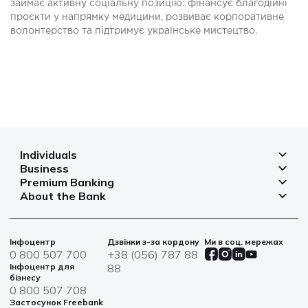
займає активну соціальну позицію: фінансує благодійні
проєкти у напрямку медицини, розвиває корпоративне
волонтерство та підтримує українське мистецтво.
Individuals
Business
Deposits
Premium Banking
Deposits for business
Mortgage
About the Bank
Deposits
Small and micro businesses
Payments
Branches and ATMs
Payment cards
Business financing
Cards
Currency rates
Bank safes
Інфоцентр
Дзвінки з-за кордону
Ми в соц. мережах
Bills and payments
Insurance
Financial reporting
0 800 507 700
+38 (056) 787 88
War bonds
Solutions for agro
Інфоцентр для
88
Loans
Information for shareholders and stakeholders
бізнесу
Service centers
IT solutions
0 800 507 708
News
Застосунок Freebank