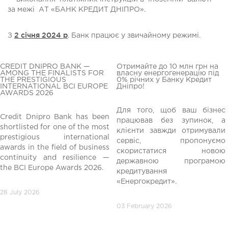
за межі АТ «БАНК КРЕДИТ ДНІПРО».
2 січня 2024 р
З
. Банк працює у звичайному режимі.
CREDIT DNIPRO BANK —
Отримайте до 10 млн грн на
AMONG THE FINALISTS FOR
власну енергогенерацію під
THE PRESTIGIOUS
0% річних у Банку Кредит
INTERNATIONAL BCI EUROPE
Дніпро!
AWARDS 2026
Для того, щоб ваш бізнес
Credit Dnipro Bank has been
працював без зупинок, а
shortlisted for one of the most
клієнти завжди отримували
редній
prestigious international
сервіс, пропонуємо
awards in the field of business
скористатися новою
continuity and resilience —
державною програмою
the BCI Europe Awards 2026.
кредитування
«Енергокредит».
28 July 2026
03 February 2026