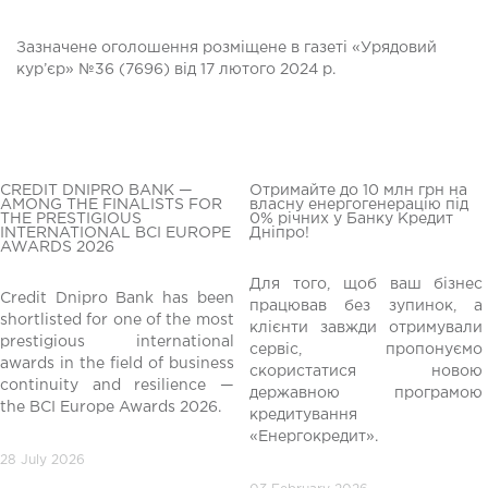
Зазначене оголошення розміщене в газеті «Урядовий
кур’єр» №36 (7696) від 17 лютого 2024 р.
CREDIT DNIPRO BANK —
Отримайте до 10 млн грн на
AMONG THE FINALISTS FOR
власну енергогенерацію під
THE PRESTIGIOUS
0% річних у Банку Кредит
INTERNATIONAL BCI EUROPE
Дніпро!
AWARDS 2026
Для того, щоб ваш бізнес
Credit Dnipro Bank has been
працював без зупинок, а
shortlisted for one of the most
клієнти завжди отримували
редній
prestigious international
сервіс, пропонуємо
awards in the field of business
скористатися новою
continuity and resilience —
державною програмою
the BCI Europe Awards 2026.
кредитування
«Енергокредит».
28 July 2026