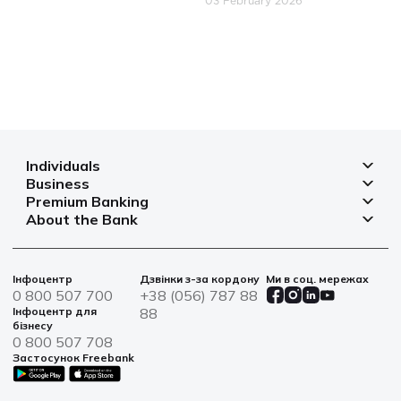
03 February 2026
Individuals
Business
Deposits
Premium Banking
Deposits for business
Mortgage
About the Bank
Deposits
Small and micro businesses
Payments
Branches and ATMs
Payment cards
Business financing
Cards
Currency rates
Bank safes
Інфоцентр
Дзвінки з-за кордону
Ми в соц. мережах
Bills and payments
Insurance
Financial reporting
0 800 507 700
+38 (056) 787 88
War bonds
Solutions for agro
Інфоцентр для
88
Loans
Information for shareholders and stakeholders
бізнесу
Service centers
IT solutions
0 800 507 708
News
Застосунок Freebank
Sustainable Development
Contacts