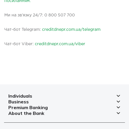
посиланням.
Ми на зв’язку 24/7: 0 800 507 700
Чат-бот Telegram:
creditdnepr.com.ua/telegram
Чaт-бот Viber:
creditdnepr.com.ua/viber
Individuals
Business
Deposits
Premium Banking
Deposits for business
Mortgage
About the Bank
Deposits
Small and micro businesses
Payments
Branches and ATMs
Payment cards
Business financing
Cards
Currency rates