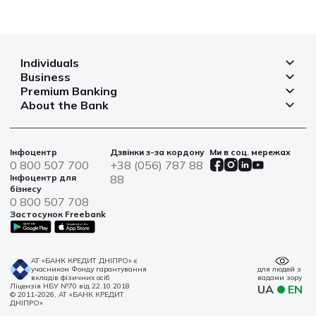
Individuals
Business
Deposits
Premium Banking
Deposits for business
Mortgage
About the Bank
Deposits
Small and micro businesses
Payments
Branches and ATMs
Payment cards
Business financing
Cards
Currency rates
Bank safes
Інфоцентр
Дзвінки з-за кордону
Ми в соц. мережах
Bills and payments
Insurance
Financial reporting
0 800 507 700
+38 (056) 787 88
War bonds
Solutions for agro
Інфоцентр для
88
Loans
Information for shareholders and stakeholders
бізнесу
Service centers
IT solutions
0 800 507 708
News
Застосунок Freebank
Sustainable Development
Contacts
АТ «БАНК КРЕДИТ ДНІПРО» є
учасником Фонду гарантування
для людей з
вкладів фізичних осіб
вадами зору
Ліцензія НБУ №70 від 22.10.2018
UA
EN
© 2011-2026, АТ «БАНК КРЕДИТ
ДНІПРО»