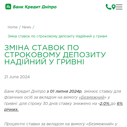
Home
/
News
/
Зміна ставок по строковому депозиту Надійний у гривні
ЗМІНА СТАВОК ПО
СТРОКОВОМУ ДЕПОЗИТУ
НАДІЙНИЙ У ГРИВНІ
21 June 2024
Банк
Кредит Дніпро
з 01 липня 2024р
. змінює ставку для
фізичних осіб за вкладом на вимогу
«
Безмежн
ий
»
у
гривні: для строку 30 днів ставку знижено на
-
2,0%
до
6%
річних.
Процентні ставки за вкладом
на вимогу
«
Безмежн
ий» у