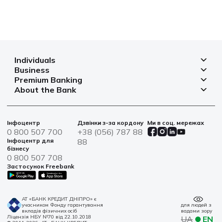
Individuals
Business
Deposits
Premium Banking
Deposits for business
Mortgage
About the Bank
Deposits
Small and micro businesses
Payments
Branches and ATMs
Payment cards
Business financing
Cards
Currency rates
Bank safes
Інфоцентр
Дзвінки з-за кордону
Ми в соц. мережах
Bills and payments
Insurance
Financial reporting
0 800 507 700
+38 (056) 787 88
War bonds
Solutions for agro
Інфоцентр для
88
Loans
Information for shareholders and stakeholders
бізнесу
Service centers
IT solutions
0 800 507 708
News
Застосунок Freebank
Sustainable Development
Contacts
АТ «БАНК КРЕДИТ ДНІПРО» є
учасником Фонду гарантування
для людей з
вкладів фізичних осіб
вадами зору
Ліцензія НБУ №70 від 22.10.2018
UA
EN