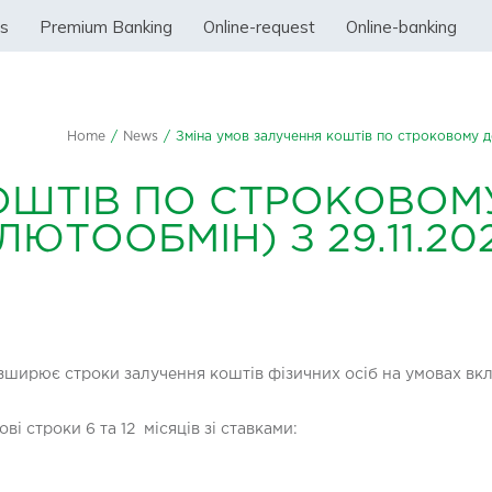
ss
Premium Banking
Online-request
Online-banking
Home
/
News
/
Зміна умов залучення коштів по строковому де
ОШТІВ ПО СТРОКОВОМ
ЮТООБМІН) З 29.11.202
озширює строки залучення коштів фізичних осіб на умовах вкл
ві строки 6 та 12 місяців зі ставками: