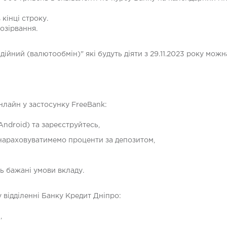
кінці строку.
озірвання.
ійний (валютообмін)" які будуть діяти з 29.11.2023 року мо
лайн у застосунку FreeBank:
Android) та зареєструйтесь,
и нараховуватимемо проценти за депозитом,
ть бажані умови вкладу.
 відділенні Банку Кредит Дніпро:
,