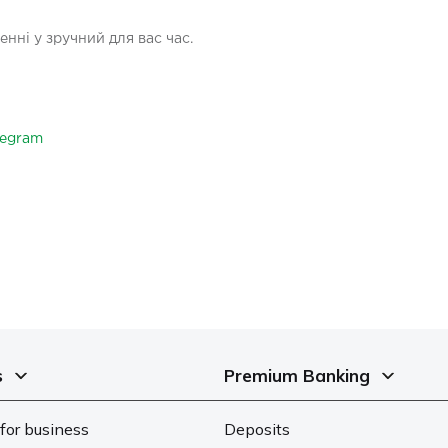
енні у зручний для вас час.
legram
s
Premium Banking
for business
Deposits