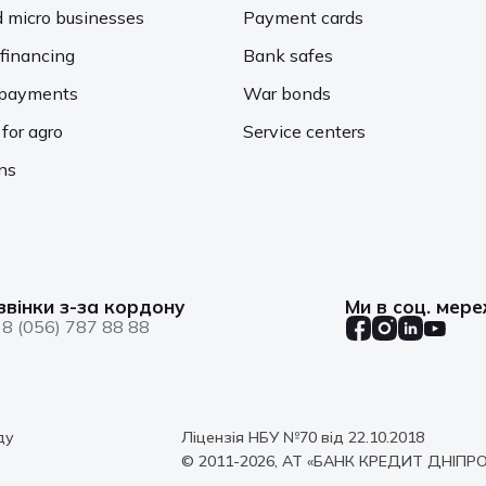
d micro businesses
Payment cards
financing
Bank safes
d payments
War bonds
 for agro
Service centers
ons
звінки з-за кордону
Ми в соц. мер
8 (056) 787 88 88
ду
Ліцензія НБУ №70 від 22.10.2018
© 2011-2026, АТ «БАНК КРЕДИТ ДНІПРО