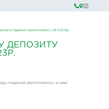
позиту Надійний (валютообмін) з 29.11.2023р.
У ДЕПОЗИТУ
3Р.
аду «Надійний (валютообмін)», а саме: