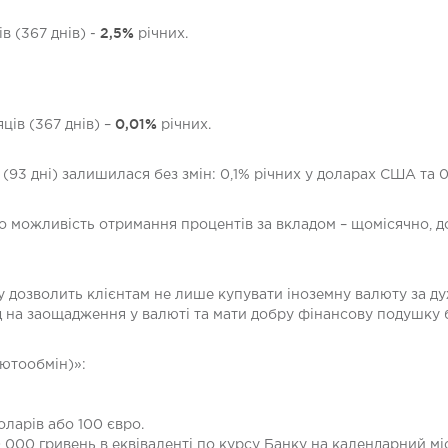
2,5%
ів (367 днів) -
річних.
0,01%
яців (367 днів) –
річних.
 (93 дні) залишилася без змін: 0,1% річних у доларах США та 0
о можливість отримання процентів за вкладом – щомісячно, д
дозволить клієнтам не лише купувати іноземну валюту за ду
д на заощадження у валюті та мати добру фінансову подушку 
ютообмін)»:
оларів або 100 євро.
 000 гривень в еквіваленті по курсу Банку на календарний мі