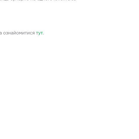
жна ознайомитися
тут
.