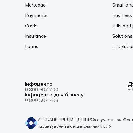
Mortgage
Small an
Payments
Business 
Cards
Bills an
Insurance
Solutions
Loans
IT soluti
Інфоцентр
Д
0 800 507 700
+3
Інфоцентр для бізнесу
0 800 507 708
АТ «БАНК КРЕДИТ ДНІПРО» є учасником Фон
гарантування вкладів фізичних осіб