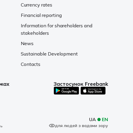
Currency rates
Financial reporting
Information for shareholders and
stakeholders
News
Sustainable Development
Contacts
ежах
Застосунок Freebank
UA
EN
для людей з вадами зору
»