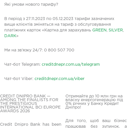
Які умови нового тарифу?
В період з 27.11.2023 по 05.12.2023 тарифи зазначених
вище клієнтів зміняться на тариф з обслуговування
платіжних карток «Картка для зарахувань
GREEN
,
SILVER
,
DАRK
»
Ми на зв’язку 24/7: 0 800 507 700
Чат-бот Telegram:
creditdnepr.com.ua/telegram
Чaт-бот Viber:
creditdnepr.com.ua/viber
CREDIT DNIPRO BANK —
Отримайте до 10 млн грн на
AMONG THE FINALISTS FOR
власну енергогенерацію під
THE PRESTIGIOUS
0% річних у Банку Кредит
INTERNATIONAL BCI EUROPE
Дніпро!
AWARDS 2026
Для того, щоб ваш бізнес
Credit Dnipro Bank has been
працював без зупинок, а