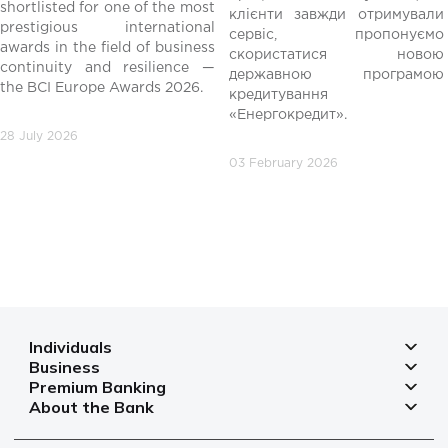
shortlisted for one of the most
клієнти завжди отримували
редній
prestigious international
сервіс, пропонуємо
awards in the field of business
скористатися новою
continuity and resilience —
державною програмою
the BCI Europe Awards 2026.
кредитування
«Енергокредит».
28 July 2026
03 February 2026
Individuals
Business
Deposits
Premium Banking
Deposits for business
Mortgage
About the Bank
Deposits
Small and micro businesses
Payments
Branches and ATMs
Payment cards