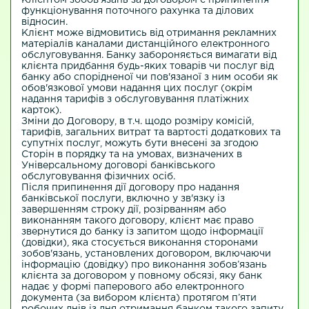
функціонування поточного рахунка та ділових
відносин.
Клієнт може відмовитись від отримання рекламних
матеріалів каналами дистанційного електронного
обслуговування. Банку забороняється вимагати від
клієнта придбання будь-яких товарів чи послуг від
банку або спорідненої чи пов'язаної з ним особи як
обов'язкової умови надання цих послуг (окрім
надання тарифів з обслуговування платіжних
карток).
Зміни до Договору, в т.ч. щодо розміру комісій,
тарифів, загальних витрат та вартості додаткових та
супутніх послуг, можуть бути внесені за згодою
Сторін в порядку та на умовах, визначених в
Універсальному договорі банківського
обслуговування фізичних осіб.
Після припинення дії договору про надання
банківської послуги, включно у зв'язку із
завершенням строку дії, розірванням або
виконанням такого договору, клієнт має право
звернутися до банку із запитом щодо інформації
(довідки), яка стосується виконання сторонами
зобов'язань, установлених договором, включаючи
інформацію (довідку) про виконання зобов’язань
клієнта за договором у повному обсязі, яку банк
надає у формі паперового або електронного
документа (за вибором клієнта) протягом п’яти
робочих днів із дня отримання банком такого запиту.