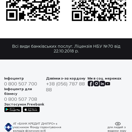
Всі види банківських послуг. Ліцензія НБУ №70 від
22.10.2018 р.
Інфоцентр
Дзвінки з-за кордону
Ми в соц. мережах
0 800 507 700
+38 (056) 787 88
Інфоцентр для
88
бізнесу
0 800 507 708
Застосунок Freebank
АТ «БАНК КРЕДИТ ДНІПРО» є
учасником Фонду гарантування
для людей з
вкладів фізичних осіб
вадами зору