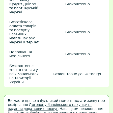
АТМ Банку
Кредит Дніпро
Безкоштовно
та партнерській
мережі
Безготівкова
оплата товарів
та послуг у
Безкоштовно
наземних
магазинах або
мережі Інтернет
Поповнення
Безкоштовно
мобільного
Безкоштовне
зняття готівки у
всіх банкоматах
Безкоштовно до 50 тис грн
на території
України
Ви маєте право в будь-який момент подати заяву про
розірвання
Договору банківського рахунку та
надання додаткових послуг
. Наслідком невиконання
Клієнтом зобов'язань за договором є припинення