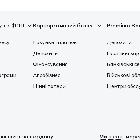
у та ФОП
Корпоративний бізнес
Premium Ba
несу
Рахунки і платежі
Депозити
Депозити
Платіжні кар
Фінансування
Банківські с
ограми
Агробізнес
Військові обл
Цінні папери
Центри обсл
звінки з-за кордону
Ми в соц. мер