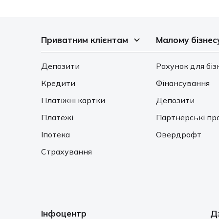
Приватним клієнтам
Малому бізнес
Депозити
Рахунок для біз
Кредити
Фінансування
Платіжні картки
Депозити
Платежі
Партнерські пр
Іпотека
Овердрафт
Страхування
Інфоцентр
Д