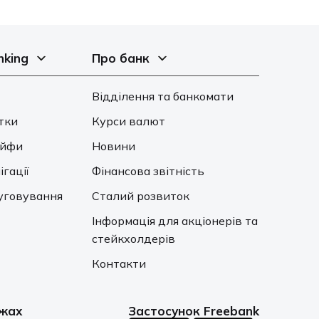
nking
Про банк
Відділення та банкомати
тки
Курси валют
ейфи
Новини
ігації
Фінансова звітність
уговування
Сталий розвиток
Інформація для акціонерів та
стейкхолдерів
Контакти
ежах
Застосунок Freebank