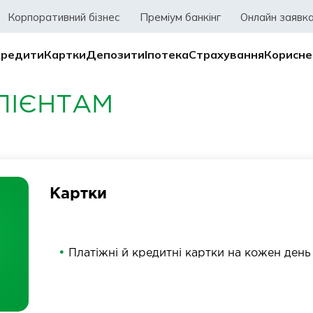
Корпоративний бізнес
Преміум банкінг
Онлайн заявк
Кредити
Картки
Депозити
Іпотека
Страхування
Корисне
ЛІЄНТАМ
Картки
Платіжні й кредитні картки на кожен день