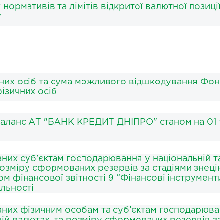
нормативів та лімітів відкритої валютної позиці
у
чних осіб та сума можливого відшкодування Фо
ізичних осіб
аланс АТ "БАНК КРЕДИТ ДНІПРО" станом на 01 
аних суб'єктам господарювання у національній т
розміру сформованих резервів за стадіями знеці
 фінансової звітності 9 “Фінансові інструменти
яльності
даних фізичним особам та суб’єктам господарюва