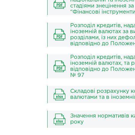
національній та інозем
стадіями знецінення за
“Фінансові інструмент
Розподіл кредитів, над
іноземній валютах за в
розділами, із них деф
відповідно до Положе
Розподіл кредитів, над
іноземній валютах, та
відповідно до Положен
№ 97
Складові розрахунку ко
валютами та в іноземні
Значення нормативів ка
року