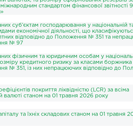
ній валютах, та розміру сформованих резервів з
 міжнародним стандартом фінансової звітності 9
и»
аних суб’єктам господарювання у національній т
идами економічної діяльності, що класифікуютьс
олтних відповідно до Положення № 351 та непра
ння № 97
аних фізичним та юридичним особам у національ
 розміру кредитного ризику за класами боржника
ня № 351, із них непрацюючих відповідно до П
ефіцієнтів покриття ліквідністю (LCR) за всіма
й валюті станом на 01 травня 2026 року
піталу та їхніх складових станом на 01 травня 2