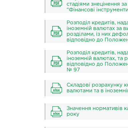
стадіями знецінення за
“Фінансові інструмент
Розподіл кредитів, над
іноземній валютах за в
розділами, із них деф
відповідно до Положе
Розподіл кредитів, над
іноземній валютах, та
відповідно до Положен
№ 97
Складові розрахунку ко
валютами та в іноземні
Значення нормативів ка
року