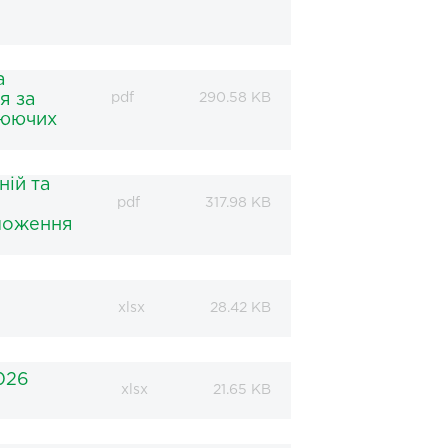
а
я за
pdf
290.58 KB
цюючих
ній та
pdf
317.98 KB
оложення
xlsx
28.42 KB
2026
xlsx
21.65 KB