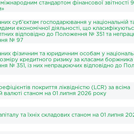
 міжнародним стандартом фінансової звітності 9
и»
аних суб’єктам господарювання у національній т
идами економічної діяльності, що класифікуютьс
олтних відповідно до Положення № 351 та непра
ння № 97
аних фізичним та юридичним особам у національ
 розміру кредитного ризику за класами боржника
ня № 351, із них непрацюючих відповідно до П
ефіцієнтів покриття ліквідністю (LCR) за всіма
й валюті станом на 01 липня 2026 року
піталу та їхніх складових станом на 01 липня 2