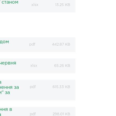
ї станом
xlsx
13.25 KB
ндом
pdf
442.87 KB
червня
xlsx
65.26 KB
а
нення за
pdf
615.33 KB
” за
ння в
а
pdf
298.01 KB