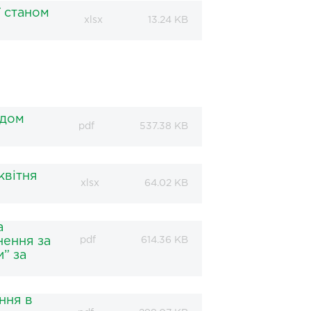
ї станом
xlsx
13.24 KB
ндом
pdf
537.38 KB
квітня
xlsx
64.02 KB
а
нення за
pdf
614.36 KB
” за
ння в