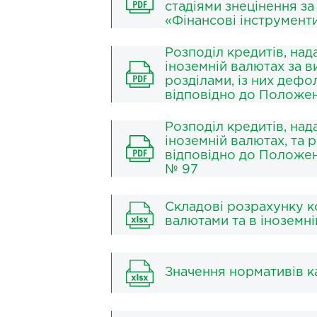
стадіями знецінення за
«Фінансові інструмент
Розподіл кредитів, над
іноземній валютах за в
розділами, із них деф
відповідно до Положе
Розподіл кредитів, над
іноземній валютах, та
відповідно до Положен
№ 97
Складові розрахунку ко
валютами та в іноземні
Значення нормативів ка