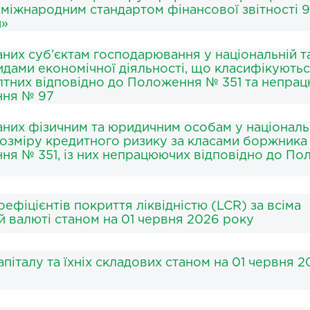
 міжнародним стандартом фінансової звітності 9
и»
аних суб’єктам господарювання у національній т
идами економічної діяльності, що класифікуютьс
олтних відповідно до Положення № 351 та непра
ння № 97
аних фізичним та юридичним особам у національ
 розміру кредитного ризику за класами боржника
ня № 351, із них непрацюючих відповідно до П
ефіцієнтів покриття ліквідністю (LCR) за всіма
й валюті станом на 01 червня 2026 року
піталу та їхніх складових станом на 01 червня 