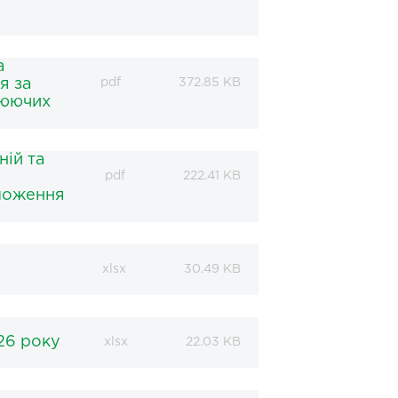
а
я за
pdf
372.85 KB
цюючих
ній та
pdf
222.41 KB
оложення
xlsx
30.49 KB
026 року
xlsx
22.03 KB