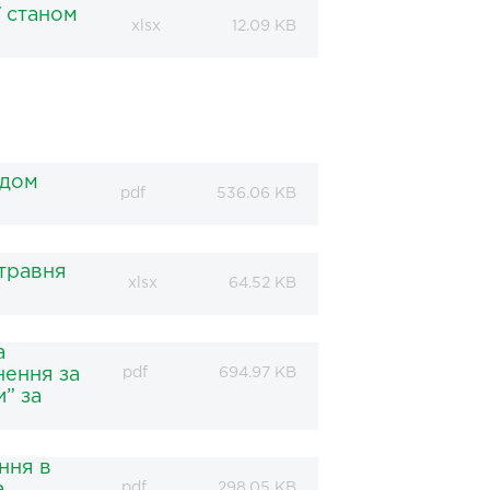
ї станом
xlsx
12.09 KB
ндом
pdf
536.06 KB
травня
xlsx
64.52 KB
а
нення за
pdf
694.97 KB
” за
ння в
pdf
298.05 KB