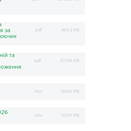
а
а
я за
pdf
463.2 KB
цюючих
ній та
pdf
317.89 KB
оложення
xlsx
29.65 KB
026
xlsx
22.85 KB