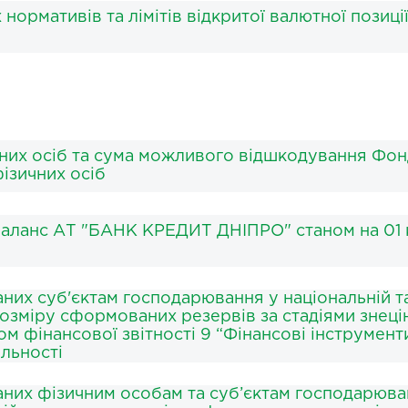
нормативів та лімітів відкритої валютної позиці
у
чних осіб та сума можливого відшкодування Фо
ізичних осіб
аланс АТ "БАНК КРЕДИТ ДНІПРО" станом на 01 
аних суб'єктам господарювання у національній т
розміру сформованих резервів за стадіями знеці
 фінансової звітності 9 “Фінансові інструменти
яльності
даних фізичним особам та суб’єктам господарюва