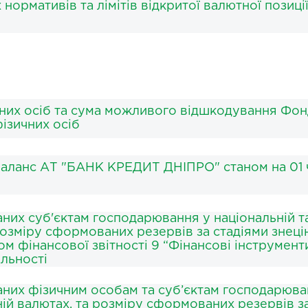
нормативів та лімітів відкритої валютної позиці
чних осіб та сума можливого відшкодування Фо
ізичних осіб
аланс АТ "БАНК КРЕДИТ ДНІПРО" станом на 01 
аних суб'єктам господарювання у національній т
розміру сформованих резервів за стадіями знеці
 фінансової звітності 9 “Фінансові інструменти
яльності
даних фізичним особам та суб’єктам господарюва
ній валютах, та розміру сформованих резервів з