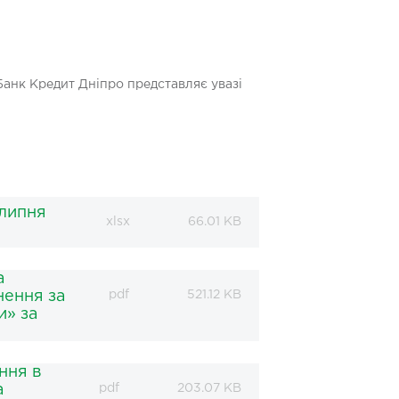
 Банк Кредит Дніпро представляє увазі
липня
xlsx
66.01 KB
а
нення за
pdf
521.12 KB
и» за
ння в
а
pdf
203.07 KB