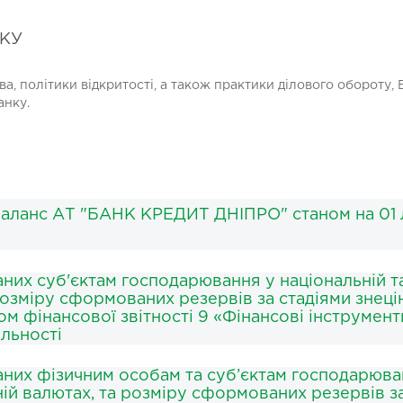
НКУ
ва, політики відкритості, а також практики ділового обороту,
анку.
аланс АТ "БАНК КРЕДИТ ДНІПРО" станом на 01 
аних суб'єктам господарювання у національній т
розміру сформованих резервів за стадіями знеці
м фінансової звітності 9 «Фінансові інструмент
яльності
даних фізичним особам та суб’єктам господарюва
ній валютах, та розміру сформованих резервів з