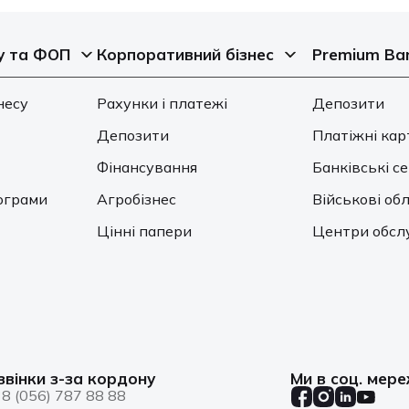
у та ФОП
Корпоративний бізнес
Premium Ba
несу
Рахунки і платежі
Депозити
Депозити
Платіжні кар
Фінансування
Банківські с
ограми
Агробізнес
Військові обл
Цінні папери
Центри обсл
звінки з-за кордону
Ми в соц. мер
8 (056) 787 88 88