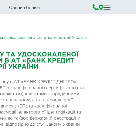
а
Онлайн банкінг
 період воєнного стану на території України
У ТА УДОСКОНАЛЕНОЇ
 В АТ «БАНК КРЕДИТ
ІЇ УКРАЇНИ
ку часу в АТ «БАНК КРЕДИТ ДНІПРО»
ЕП з кваліфікованим сертифікатом) та
ртифікатом) клієнтами – юридичними
сть для продуктів та процесів АТ
пису (КЕП) та кваліфікованої
аємодії, електронної ідентифікації та
ченню та/або державній реєстрації у
ми відповідно до ст.4 Закону України