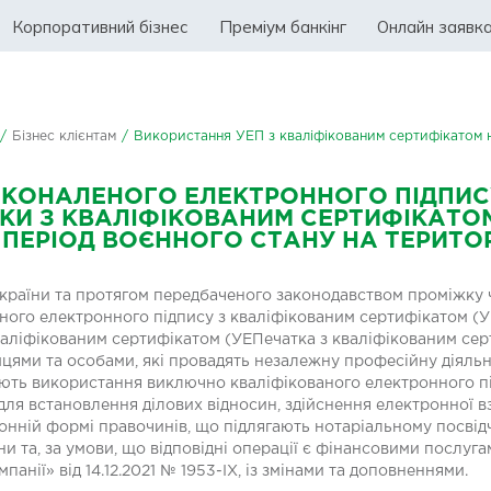
Корпоративний бізнес
Преміум банкінг
Онлайн заявк
/
Бізнес клієнтам
/
Використання УЕП з кваліфікованим сертифікатом на
КОНАЛЕНОГО ЕЛЕКТРОННОГО ПІДПИС
КИ З КВАЛІФІКОВАНИМ СЕРТИФІКАТОМ
 ПЕРІОД ВОЄННОГО СТАНУ НА ТЕРИТОР
ї України та протягом передбаченого законодавством проміж
ого електронного підпису з кваліфікованим сертифікатом (У
валіфікованим сертифікатом (УЕПечатка з кваліфікованим се
цями та особами, які провадять незалежну професійну діяльні
ть використання виключно кваліфікованого електронного під
 для встановлення ділових відносин, здійснення електронної вз
ронній формі правочинів, що підлягають нотаріальному посвід
и та, за умови, що відповідні операції є фінансовими послуга
анії» від 14.12.2021 № 1953-IХ, із змінами та доповненнями.