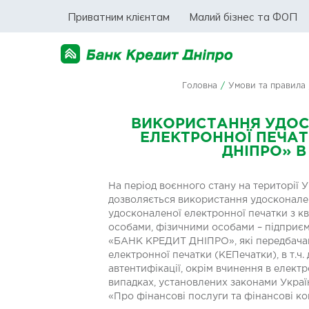
Приватним клієнтам
Малий бізнес та ФОП
Головна
/
Умови та правила
ВИКОРИСТАННЯ УДОС
ЕЛЕКТРОННОЇ ПЕЧАТ
ДНІПРО» В
На період воєнного стану на територі
дозволяється використання удосконален
удосконаленої електронної печатки з к
особами, фізичними особами – підприєм
«БАНК КРЕДИТ ДНІПРО», які передбачаю
електронної печатки (КЕПечатки), в т.ч.
автентифікації, окрім вчинення в елект
випадках, установлених законами Україн
«Про фінансові послуги та фінансові комп