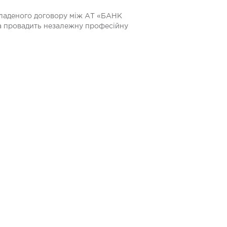
кладеного договору між АТ «БАНК
а провадить незалежну професійну