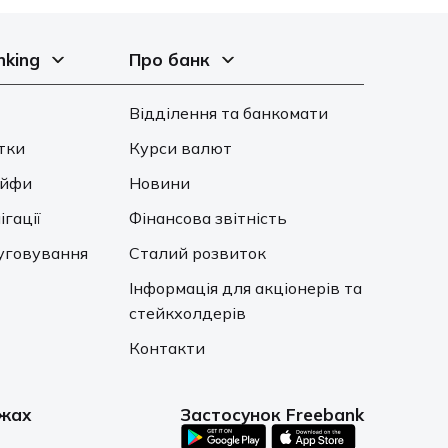
nking
Про банк
Відділення та банкомати
тки
Курси валют
ейфи
Новини
ігації
Фінансова звітність
уговування
Сталий розвиток
Інформація для акціонерів та
стейкхолдерів
Контакти
ежах
Застосунок Freebank