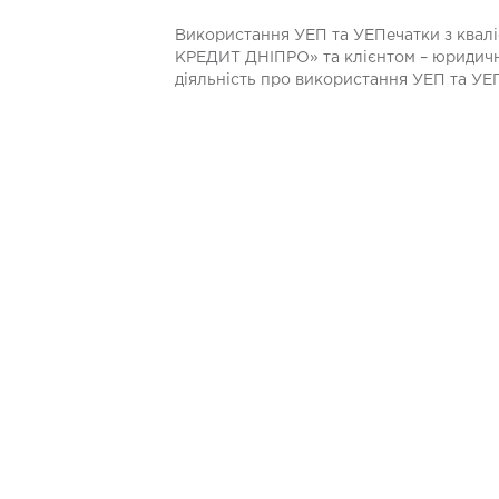
Використання УЕП та УЕПечатки з квал
КРЕДИТ ДНІПРО» та клієнтом – юридичн
діяльність про використання УЕП та УЕ