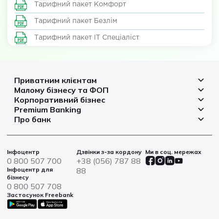
Тарифний пакет Комфорт
Тарифний пакет Безлім
Тарифний пакет ІТ Спеціаліст
Приватним клієнтам
Малому бізнесу та ФОП
Депозити
Корпоративний бізнес
Рахунок для бізнесу
Кредити
Premium Banking
Рахунки і платежі
Фінансування
Про банк
Платіжні картки
Депозити
Депозити
Депозити
Відділення та банкомати
Платежі
Платіжні картки
Фінансування
Партнерські програми
Курси валют
Іпотека
Банківські сейфи
Інфоцентр
Дзвінки з-за кордону
Ми в соц. мережах
Агробізнес
Овердрафт
Новини
0 800 507 700
+38 (056) 787 88
Страхування
Військові облігації
Цінні папери
Інфоцентр для
88
Фінансова звітність
бізнесу
Центри обслуговування
0 800 507 708
Сталий розвиток
Застосунок Freebank
Інформація для акціонерів та стейкхолдерів
Контакти