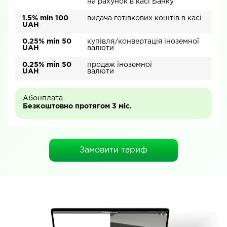
на рахунок в касі Банку
1.5% min 100
видача готівкових коштів в касі
UAH
0.25% min 50
купівля/конвертація іноземної
UAH
валюти
0.25% min 50
продаж іноземної
UAH
валюти
Абонплата
Безкоштовно протягом 3 міс.
Замовити тариф