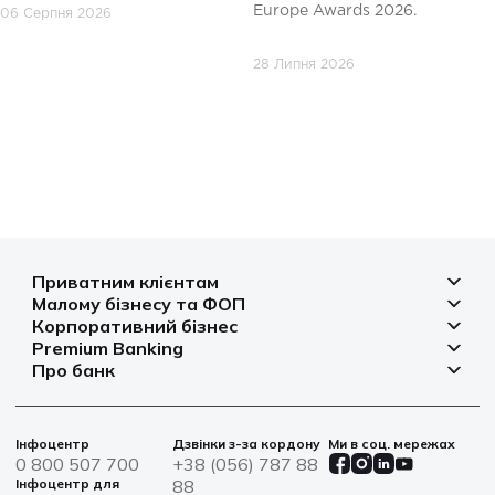
Europe Awards 2026.
06 Серпня 2026
28 Липня 2026
Приватним клієнтам
Малому бізнесу та ФОП
Депозити
Корпоративний бізнес
Рахунок для бізнесу
Кредити
Premium Banking
Рахунки і платежі
Фінансування
Про банк
Платіжні картки
Депозити
Депозити
Депозити
Відділення та банкомати
Платежі
Платіжні картки
Фінансування
Партнерські програми
Курси валют
Іпотека
Банківські сейфи
Інфоцентр
Дзвінки з-за кордону
Ми в соц. мережах
Агробізнес
Овердрафт
Новини
0 800 507 700
+38 (056) 787 88
Страхування
Військові облігації
Цінні папери
Інфоцентр для
88
Фінансова звітність