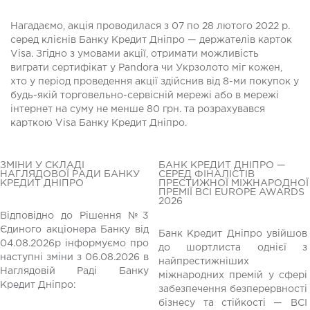
Нагадаємо, акція проводилася з 07 по 28 лютого 2022 р.
серед клієнів Банку Кредит Дніпро — держателів карток
Visa. Згідно з умовами акції, отримати можливість
виграти сертифікат у Pandora чи Укрзолото міг кожен,
хто у період проведення акції здійснив від 8-ми покупок у
будь-якій торговельно-сервісній мережі або в мережі
інтернет на суму не менше 80 грн. та розрахувався
карткою Visa Банку Кредит Дніпро.
ЗМІНИ У СКЛАДІ
БАНК КРЕДИТ ДНІПРО —
НАГЛЯДОВОЇ РАДИ БАНКУ
СЕРЕД ФІНАЛІСТІВ
КРЕДИТ ДНІПРО
ПРЕСТИЖНОЇ МІЖНАРОДНОЇ
ПРЕМІЇ BCI EUROPE AWARDS
2026
Відповідно до Рішення №3
Єдиного акціонера Банку від
Банк Кредит Дніпро увійшов
04.08.2026р інформуємо про
до шортлиста однієї з
редній
наступні зміни з 06.08.2026 в
найпрестижніших
Наглядовій Раді Банку
міжнародних премій у сфері
Кредит Дніпро:
забезпечення безперервності
бізнесу та стійкості — BCI