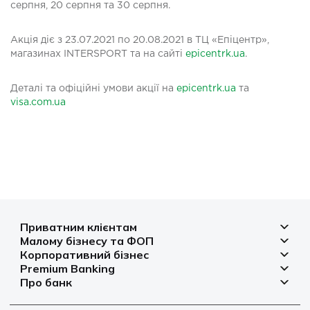
серпня, 20 серпня та 30 серпня.
Акція діє з 23.07.2021 по 20.08.2021 в ТЦ «Епіцентр»,
магазинах INTERSPORT та на сайті
epicentrk.ua
.
Деталі та офіційні умови акції на
epicentrk.ua
та
visa.com.ua
Приватним клієнтам
Малому бізнесу та ФОП
Депозити
Корпоративний бізнес
Рахунок для бізнесу
Кредити
Premium Banking
Рахунки і платежі
Фінансування
Про банк
Платіжні картки
Депозити
Депозити
Депозити
Відділення та банкомати
Платежі
Платіжні картки