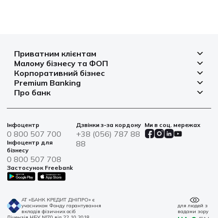
Приватним клієнтам
Малому бізнесу та ФОП
Депозити
Корпоративний бізнес
Рахунок для бізнесу
Кредити
Premium Banking
Рахунки і платежі
Фінансування
Про банк
Платіжні картки
Депозити
Депозити
Депозити
Відділення та банкомати
Платежі
Платіжні картки
Фінансування
Партнерські програми
Курси валют
Іпотека
Банківські сейфи
Інфоцентр
Дзвінки з-за кордону
Ми в соц. мережах
Агробізнес
Овердрафт
Новини
0 800 507 700
+38 (056) 787 88
Страхування
Військові облігації
Цінні папери
Інфоцентр для
88
Фінансова звітність
бізнесу
Центри обслуговування
0 800 507 708
Сталий розвиток
Застосунок Freebank
Інформація для акціонерів та стейкхолдерів
Контакти
АТ «БАНК КРЕДИТ ДНІПРО» є
учасником Фонду гарантування
для людей з
вкладів фізичних осіб
вадами зору
Ліцензія НБУ №70 від 22.10.2018