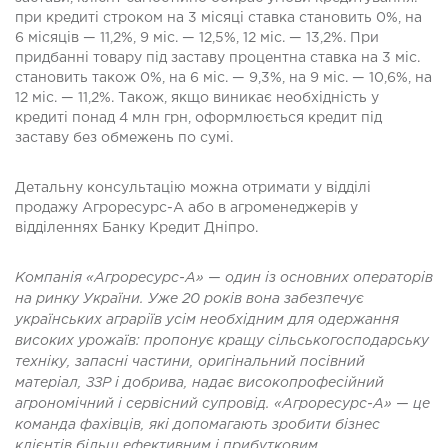
при кредиті строком на 3 місяці ставка становить 0%, на
6 місяців — 11,2%, 9 міс. — 12,5%, 12 міс. — 13,2%. При
придбанні товару під заставу процентна ставка на 3 міс.
становить також 0%, на 6 міс. — 9,3%, на 9 міс. — 10,6%, на
12 міс. — 11,2%. Також, якщо виникає необхідність у
кредиті понад 4 млн грн, оформлюється кредит під
заставу без обмежень по сумі.
Детальну консультацію можна отримати у відділі
продажу Агроресурс-А або в агроменеджерів у
відділеннях Банку Кредит Дніпро.
Компанія «
Агроресурс-А» —
один із основних операторів
на ринку України. Уже 20 років вона забезпечує
українських аграріїв усім необхідним для одержання
високих урожаїв: пропонує кращу сільськогосподарську
техніку, запасні частини, оригінальний посівний
матеріал, ЗЗР і добрива, надає високопрофесійний
агрономічний і сервісний супровід. «Агроресурс-
А»
— це
команда фахівців, які допомагають зробити
бізнес
клієнтів більш ефективним і прибутковим.