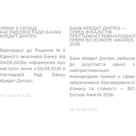
ЗМІНИ У СКЛАДІ
БАНК КРЕДИТ ДНІПРО —
НАГЛЯДОВОЇ РАДИ БАНКУ
СЕРЕД ФІНАЛІСТІВ
КРЕДИТ ДНІПРО
ПРЕСТИЖНОЇ МІЖНАРОДНОЇ
ПРЕМІЇ BCI EUROPE AWARDS
2026
Відповідно до Рішення №3
Єдиного акціонера Банку від
Банк Кредит Дніпро увійшов
04.08.2026р інформуємо про
до шортлиста однієї з
редній
наступні зміни з 06.08.2026 в
найпрестижніших
Наглядовій Раді Банку
міжнародних премій у сфері
Кредит Дніпро:
забезпечення безперервності
бізнесу та стійкості — BCI
Europe Awards 2026.
06 Серпня 2026
28 Липня 2026