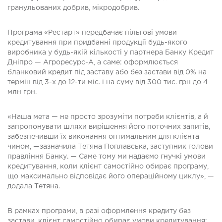
гранульованих добрив, мікродобрив.
Програма «Рестарт» передбачає пільгові умови
кредитування при придбанні продукції будь-якого
виробника у будь-якій кількості у партнера Банку Кредит
Дніпро — Агроресурс-А, а саме: оформлюється
бланковий кредит під заставу або без застави від 0% на
термін від 3-х до 12-ти міс. і на суму від 300 тис. грн до 4
млн грн.
«Наша мета — не просто зрозуміти потреби клієнтів, а й
запропонувати шляхи вирішення його поточних запитів,
забезпечивши їх виконання оптимальним для клієнта
чином, —зазначила Тетяна Поплавська, заступник голови
правління Банку. — Саме тому ми надаємо гнучкі умови
кредитування, коли клієнт самостійно обирає програму,
що максимально відповідає його операційному циклу», —
додала Тетяна.
В рамках програми, в разі оформлення кредиту без
застави, клієнт самостійно обирає умови кредитування: