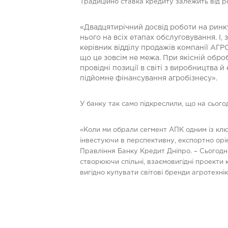
Традиційно ставка кредиту залежить від р
«Двадцятирічний досвід роботи на ринку
нього на всіх етапах обслуговування. І,
керівник відділу продажів компанії АГР
що це зовсім не межа. При якісній обро
провідні позиції в світі з виробництва
підйомне фінансування агробізнесу».
У банку так само підкреслили, що на сього
«Коли ми обрали сегмент АПК одним із кл
інвестуючи в перспективну, експортно орі
Правління Банку Кредит Дніпро. – Сьогодні
створюючи спільні, взаємовигідні проекти
вигідно купувати світові бренди агротехн