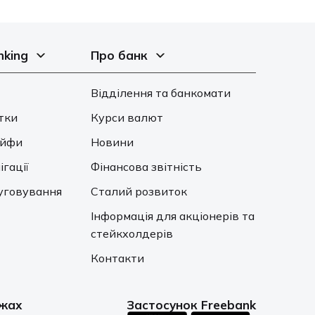
nking
Про банк
Відділення та банкомати
тки
Курси валют
ейфи
Новини
ігації
Фінансова звітність
уговування
Сталий розвиток
Інформація для акціонерів та
стейкхолдерів
Контакти
ежах
Застосунок Freebank