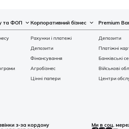
у та ФОП
Корпоративний бізнес
Premium Ba
несу
Рахунки і платежі
Депозити
Депозити
Платіжні кар
Фінансування
Банківські с
ограми
Агробізнес
Військові обл
Цінні папери
Центри обсл
звінки з-за кордону
Ми в соц. мер