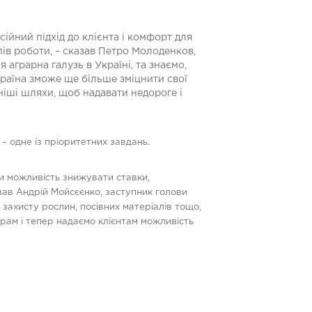
ійний підхід до клієнта і комфорт для
ипів роботи, – сказав Петро Молоденков,
аграрна галузь в Україні, та знаємо,
країна зможе ще більше зміцнити свої
тніші шляхи, щоб надавати недороге і
– одне із пріоритетних завдань.
и можливість знижувати ставки,
зав Андрій Мойсєєнко, заступник голови
захисту рослин, посівних матеріалів тощо,
рам і тепер надаємо клієнтам можливість