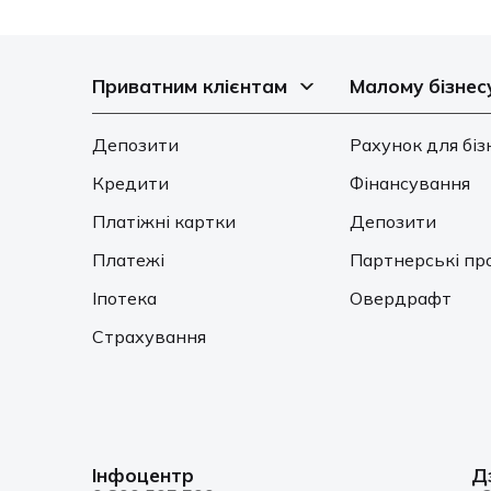
Приватним клієнтам
Малому бізнес
Депозити
Рахунок для біз
Кредити
Фінансування
Платіжні картки
Депозити
Платежі
Партнерські пр
Іпотека
Овердрафт
Страхування
Інфоцентр
Д