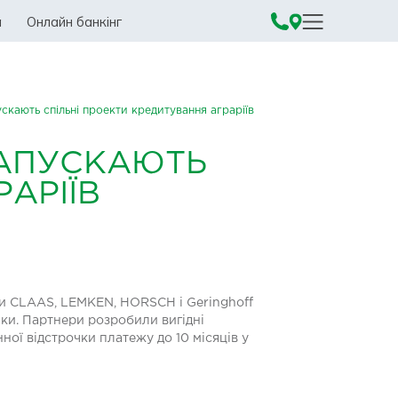
а
Онлайн банкінг
кають спільні проекти кредитування аграріїв
ЗАПУСКАЮТЬ
АРІЇВ
ки CLAAS, LEMKEN, HORSCH і Geringhoff
ки. Партнери розробили вигідні
нної відстрочки платежу до 10 місяців у