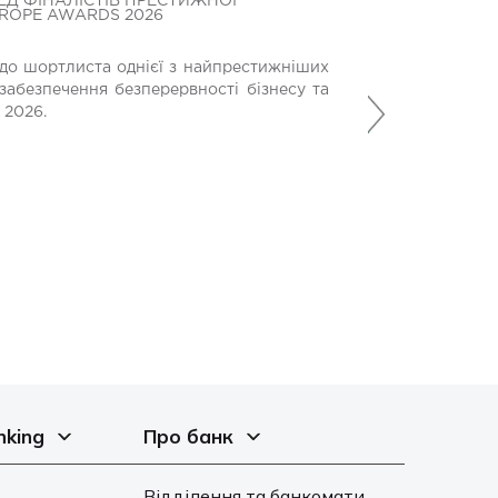
ЕД ФІНАЛІСТІВ ПРЕСТИЖНОЇ
БАНК КРЕДИТ ДН
UROPE AWARDS 2026
БЛАГОДІЙНОМУ 
МЕДИЧНОГО ОБ
до шортлиста однієї з найпрестижніших
Банк Кредит Дніп
забезпечення безперервності бізнесу та
Наступний
допомагають вій
 2026.
місію у найскладн
21 Липня 2026
nking
Про банк
Відділення та банкомати