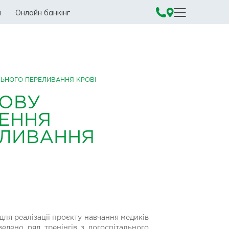
а
Онлайн банкінг
ЛЬНОГО ПЕРЕЛИВАННЯ КРОВІ
СОВУ
ДЕННЯ
ЕЛИВАННЯ
ля реалізації проєкту навчання медиків
едено ряд тренінгів з догоспітального