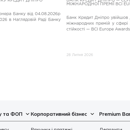
НКУ КРЕДИТ ДНІПРО
БАНК КРЕДИТ ДНІПРО — СЕР
МІЖНАРОДНОЇ ПРЕМІЇ BCI E
нера Банку від 04.08.2026р
Банк Кредит Дніпро увійшов 
026 в Наглядовій Раді Банку
міжнародних премій у сфері 
стійкості — BCI Europe Awards
28 Липня 2026
у та ФОП
Корпоративний бізнес
Premium Ba
несу
Рахунки і платежі
Депозити