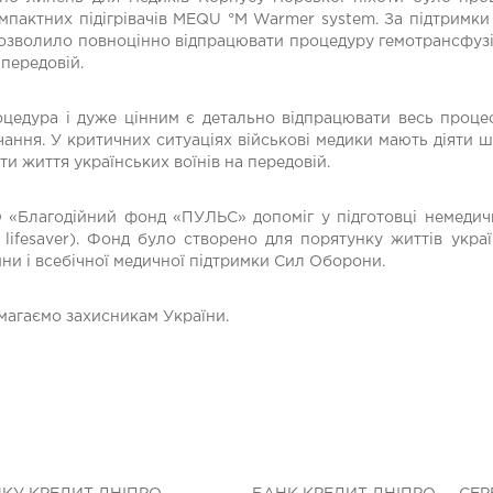
мпактних підігрівачів MEQU °M Warmer system. За підтримк
озволило повноцінно відпрацювати процедуру гемотрансфузії 
 передовій.
роцедура і дуже цінним є детально відпрацювати весь проц
чання. У критичних ситуаціях військові медики мають діяти 
и життя українських воїнів на передовій.
«Благодійний фонд «ПУЛЬС» допоміг у підготовці немедични
lifesaver). Фонд було створено для порятунку життів укр
ини і всебічної медичної підтримки Сил Оборони.
омагаємо захисникам України.