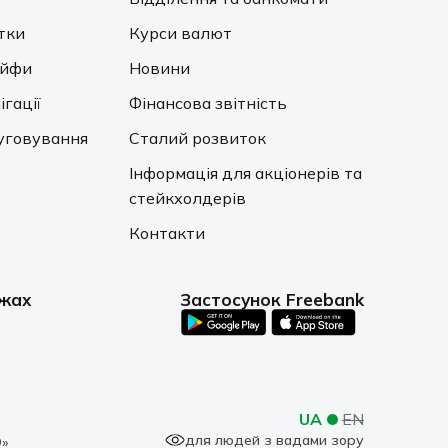
тки
Курси валют
ейфи
Новини
ігації
Фінансова звітність
уговування
Сталий розвиток
Інформація для акціонерів та
стейкхолдерів
Контакти
ежах
Застосунок Freebank
UA
EN
для людей з вадами зору
»