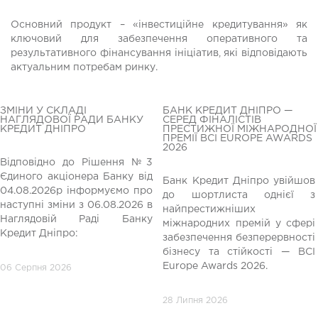
Основний продукт – «інвестиційне кредитування» як
ключовий для забезпечення оперативного та
результативного фінансування ініціатив, які відповідають
актуальним потребам ринку.
ЗМІНИ У СКЛАДІ
БАНК КРЕДИТ ДНІПРО —
НАГЛЯДОВОЇ РАДИ БАНКУ
СЕРЕД ФІНАЛІСТІВ
КРЕДИТ ДНІПРО
ПРЕСТИЖНОЇ МІЖНАРОДНОЇ
ПРЕМІЇ BCI EUROPE AWARDS
2026
Відповідно до Рішення №3
Єдиного акціонера Банку від
Банк Кредит Дніпро увійшов
04.08.2026р інформуємо про
до шортлиста однієї з
редній
наступні зміни з 06.08.2026 в
найпрестижніших
Наглядовій Раді Банку
міжнародних премій у сфері
Кредит Дніпро:
забезпечення безперервності
бізнесу та стійкості — BCI
Europe Awards 2026.
06 Серпня 2026
28 Липня 2026