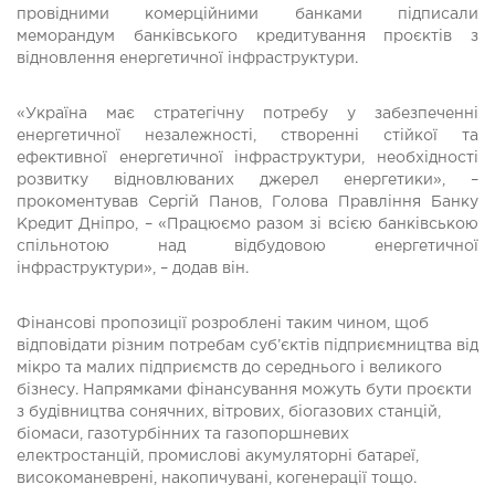
провідними комерційними банками підписали
меморандум банківського кредитування проєктів з
відновлення енергетичної інфраструктури.
«Україна має стратегічну потребу у забезпеченні
енергетичної незалежності, створенні стійкої та
ефективної енергетичної інфраструктури, необхідності
розвитку відновлюваних джерел енергетики», –
прокоментував Сергій Панов, Голова Правління Банку
Кредит Дніпро, – «Працюємо разом зі всією банківською
спільнотою над відбудовою енергетичної
інфраструктури», – додав він.
Фінансові пропозиції розроблені таким чином, щоб
відповідати різним потребам суб’єктів підприємництва від
мікро та малих підприємств до середнього і великого
бізнесу. Напрямками фінансування можуть бути проєкти
з будівництва сонячних, вітрових, біогазових станцій,
біомаси, газотурбінних та газопоршневих
електростанцій, промислові акумуляторні батареї,
високоманеврені, накопичувані, когенерації тощо.