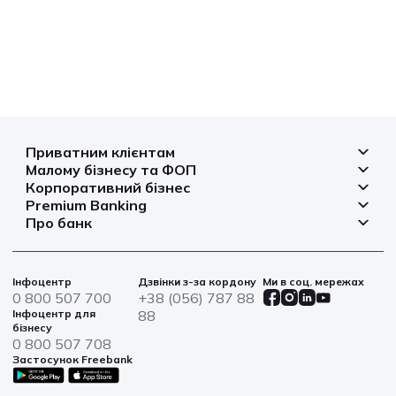
Приватним клієнтам
Малому бізнесу та ФОП
Депозити
Корпоративний бізнес
Рахунок для бізнесу
Кредити
Premium Banking
Рахунки і платежі
Фінансування
Про банк
Платіжні картки
Депозити
Депозити
Депозити
Відділення та банкомати
Платежі
Платіжні картки
Фінансування
Партнерські програми
Курси валют
Іпотека
Банківські сейфи
Інфоцентр
Дзвінки з-за кордону
Ми в соц. мережах
Агробізнес
Овердрафт
Новини
0 800 507 700
+38 (056) 787 88
Страхування
Військові облігації
Цінні папери
Інфоцентр для
88
Фінансова звітність
бізнесу
Центри обслуговування
0 800 507 708
Сталий розвиток
Застосунок Freebank
Інформація для акціонерів та стейкхолдерів