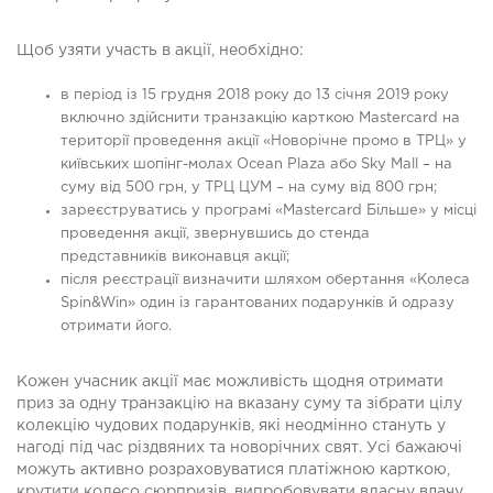
Щоб узяти участь в акції, необхідно:
в період із 15 грудня 2018 року до 13 січня 2019 року
включно здійснити транзакцію карткою Mastercard на
території проведення акції «Новорічне промо в ТРЦ» у
київських шопінг-молах Ocean Plaza або Sky Mall – на
суму від 500 грн, у ТРЦ ЦУМ – на суму від 800 грн;
зареєструватись у програмі «Mastercard Більше» у місці
проведення акції, звернувшись до стенда
представників виконавця акції;
після реєстрації визначити шляхом обертання «Колеса
Spin&Win» один із гарантованих подарунків й одразу
отримати його.
Кожен учасник акції має можливість щодня отримати
приз за одну транзакцію на вказану суму та зібрати цілу
колекцію чудових подарунків, які неодмінно стануть у
нагоді під час різдвяних та новорічних свят. Усі бажаючі
можуть активно розраховуватися платіжною карткою,
крутити колесо сюрпризів, випробовувати власну вдачу