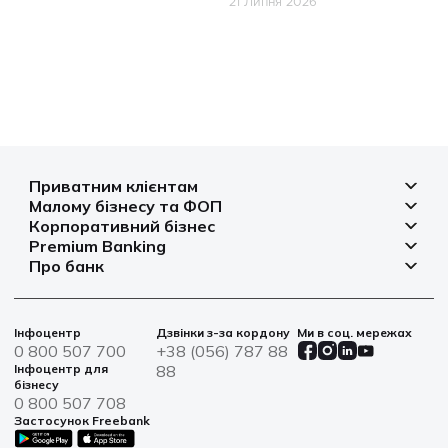
21 Липня 2026
Приватним клієнтам
Малому бізнесу та ФОП
Депозити
Корпоративний бізнес
Рахунок для бізнесу
Кредити
Premium Banking
Рахунки і платежі
Фінансування
Про банк
Платіжні картки
Депозити
Депозити
Депозити
Відділення та банкомати
Платежі
Платіжні картки
Фінансування
Партнерські програми
Курси валют
Іпотека
Банківські сейфи
Інфоцентр
Дзвінки з-за кордону
Ми в соц. мережах
Агробізнес
Овердрафт
Новини
0 800 507 700
+38 (056) 787 88
Страхування
Військові облігації
Цінні папери
Інфоцентр для
88
Фінансова звітність
бізнесу
Центри обслуговування
0 800 507 708
Сталий розвиток
Застосунок Freebank
Інформація для акціонерів та стейкхолдерів