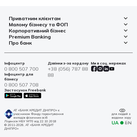
Приватним клієнтам
Малому бізнесу та ФОП
Депозити
Корпоративний бізнес
Рахунок для бізнесу
Кредити
Premium Banking
Рахунки і платежі
Фінансування
Про банк
Платіжні картки
Депозити
Депозити
Депозити
Відділення та банкомати
Платежі
Платіжні картки
Фінансування
Партнерські програми
Курси валют
Іпотека
Банківські сейфи
Інфоцентр
Дзвінки з-за кордону
Ми в соц. мережах
Агробізнес
Овердрафт
Новини
0 800 507 700
+38 (056) 787 88
Страхування
Військові облігації
Цінні папери
Інфоцентр для
88
Фінансова звітність
бізнесу
Центри обслуговування
0 800 507 708
Сталий розвиток
Застосунок Freebank
Інформація для акціонерів та стейкхолдерів
Контакти
АТ «БАНК КРЕДИТ ДНІПРО» є
учасником Фонду гарантування
для людей з
вкладів фізичних осіб
вадами зору
Ліцензія НБУ №70 від 22.10.2018
UA
EN
© 2011-2026, АТ «БАНК КРЕДИТ
ДНІПРО»