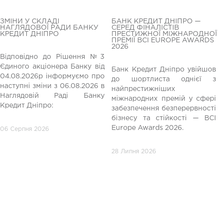
ЗМІНИ У СКЛАДІ
БАНК КРЕДИТ ДНІПРО —
НАГЛЯДОВОЇ РАДИ БАНКУ
СЕРЕД ФІНАЛІСТІВ
КРЕДИТ ДНІПРО
ПРЕСТИЖНОЇ МІЖНАРОДНОЇ
ПРЕМІЇ BCI EUROPE AWARDS
2026
Відповідно до Рішення №3
Єдиного акціонера Банку від
Банк Кредит Дніпро увійшов
04.08.2026р інформуємо про
до шортлиста однієї з
редній
наступні зміни з 06.08.2026 в
найпрестижніших
Наглядовій Раді Банку
міжнародних премій у сфері
Кредит Дніпро:
забезпечення безперервності
бізнесу та стійкості — BCI
Europe Awards 2026.
06 Серпня 2026
28 Липня 2026