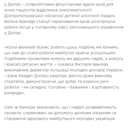
у Дніпрі – співробітники фінустанови здали кров для
юних пацієнтів відділення онкогематології
Дніпропетровської обласної дитячої клінічної лікарні.
Виїзна бригада станції переливання крові розгорнула
робочі місця у головному офісі регіонального управління
у Дніпрі.
«Коли великий бізнес робить щось подібне, ми бачимо,
що нам до снаги робити майбутнє країни успішнішим.
Подібними проектами комусь ми даруємо надію, а комусь
і взагалі рятуємо життя, – сказала Вікторія Іванова,
виконавчий директор Асоціації молодих донорів України.
– Банк Кредит Дніпро реалізує дійсно дуже важливу
стратегію, демонструючи, що добрі та корисні речі
робити – не складно. Головне – бажання і згуртованість
команди».
Самі ж банкіри зазначають, що і надалі розвиватимуть
проекти, спрямовані на допомогу дитячим лікарням та
створення здорового майбутнього молодих українців.