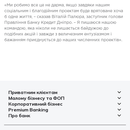
«Ми робимо все це не дарма, якщо завдяки нашим
соціальним і благодійним проектам буде врятоване хоча
б одне життя, – сказав Віталій Палюра, заступник голови
Правління Банку Кредит Дніпро. – Я пишаюся нашою
командою, яка ніколи не лишається байдужою до
подібних акцій і завжди з величезним ентузіазмом і
бажанням приєднується до наших численних проектів».
Приватним клієнтам
Малому бізнесу та ФОП
Депозити
Корпоративний бізнес
Рахунок для бізнесу
Кредити
Premium Banking
Рахунки і платежі
Фінансування
Про банк
Платіжні картки
Депозити
Депозити
Депозити
Відділення та банкомати
Платежі
Платіжні картки
Фінансування