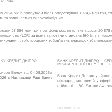
 річних).
 2024 рік із прибутком після оподаткування 174,6 млн грн, с
ть та залишається високоліквідним.
вили 23 686 млн грн, портфель коштів клієнтів досяг 20 578 м
іквідністю (LCR) за всіма валютами становив 160 %, а в інозе
 виконання своїх грошових зобов'язань внаслідок збалансован
НКУ КРЕДИТ ДНІПРО
БАНК КРЕДИТ ДНІПРО — СЕР
МІЖНАРОДНОЇ ПРЕМІЇ BCI E
нера Банку від 04.08.2026р
Банк Кредит Дніпро увійшов 
026 в Наглядовій Раді Банку
міжнародних премій у сфері 
стійкості — BCI Europe Awards
28 Липня 2026