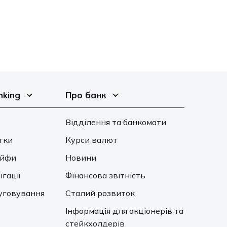
nking
Про банк
Відділення та банкомати
тки
Курси валют
ейфи
Новини
ігації
Фінансова звітність
уговування
Сталий розвиток
Інформація для акціонерів та
стейкхолдерів