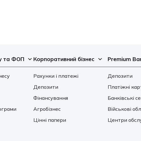
у та ФОП
Корпоративний бізнес
Premium Ba
несу
Рахунки і платежі
Депозити
Депозити
Платіжні кар
Фінансування
Банківські с
ограми
Агробізнес
Військові обл
Цінні папери
Центри обсл