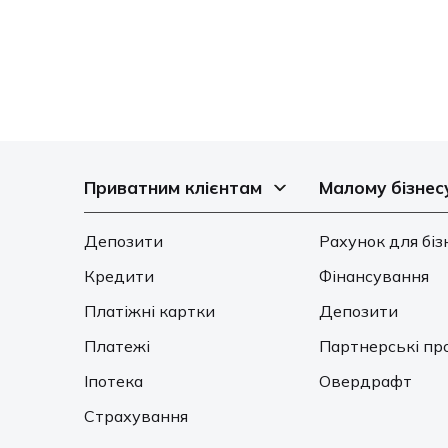
Приватним клієнтам
Малому бізнес
Депозити
Рахунок для біз
Кредити
Фінансування
Платіжні картки
Депозити
Платежі
Партнерські пр
Іпотека
Овердрафт
Страхування