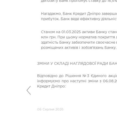
депозиту Банк пропонує ставку до 16,5%
Нагадаємо, Банк Кредит Дніпро завершив
прибуток. Банк веде ефективну діяльніс
Станом на 01.03.2025 активи Банку стано
млн грн. При цьому норматив покриття л
здатність Банку забезпечити своєчасне
розміщених активів і зобов'язань Банку.
ЗМІНИ У СКЛАДІ НАГЛЯДОВОЇ РАДИ БА
Відповідно до Рішення №3 Єдиного акціо
інформуємо про наступні зміни з 06.08.2
Кредит Дніпро:
Попередній
06 Серпня 2026