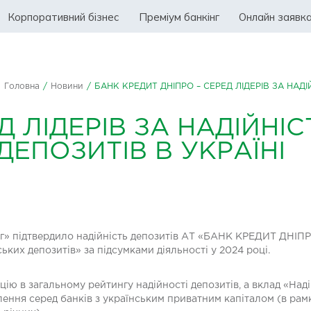
Корпоративний бізнес
Преміум банкінг
Онлайн заявк
Головна
/
Новини
/
БАНК КРЕДИТ ДНІПРО – СЕРЕД ЛІДЕРІВ ЗА НАД
Д ЛІДЕРІВ ЗА НАДІЙНІ
ДЕПОЗИТІВ В УКРАЇНІ
» підтвердило надійність депозитів АТ «БАНК КРЕДИТ ДНІПРО» 
ьких депозитів» за підсумками діяльності у 2024 році.
ицію в загальному рейтингу надійності депозитів, а вклад «Н
ення серед банків з українським приватним капіталом (в рамк