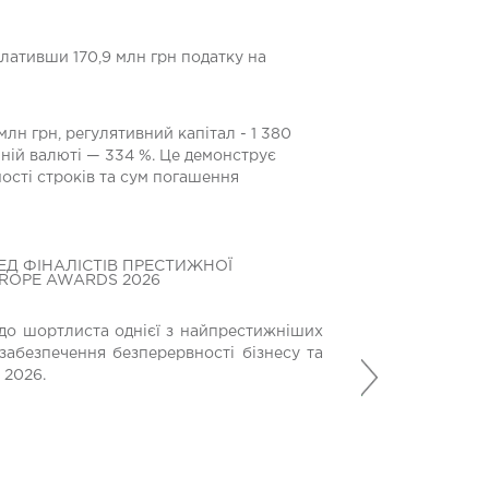
плативши 170,9 млн грн податку на
лн грн, регулятивний капітал - 1 380
мній валюті — 334 %. Це демонструє
ості строків та сум погашення
ЕД ФІНАЛІСТІВ ПРЕСТИЖНОЇ
БАНК КРЕДИТ ДН
UROPE AWARDS 2026
БЛАГОДІЙНОМУ 
МЕДИЧНОГО ОБ
до шортлиста однієї з найпрестижніших
Банк Кредит Дніп
забезпечення безперервності бізнесу та
Наступний
допомагають вій
 2026.
місію у найскладн
21 Липня 2026