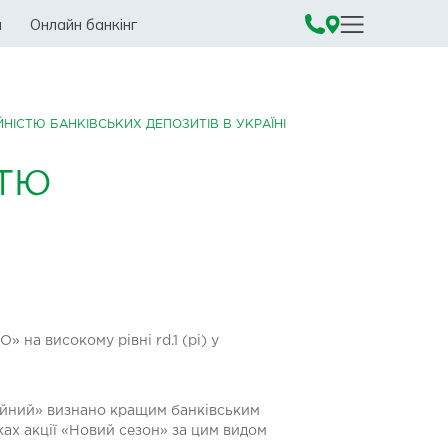
а
Онлайн банкінг
ІЙНІСТЮ БАНКІВСЬКИХ ДЕПОЗИТІВ В УКРАЇНІ
СТЮ
на високому рівні rd.1 (pi) у
адійний» визнано кращим банківським
ах акції «Новий сезон» за цим видом