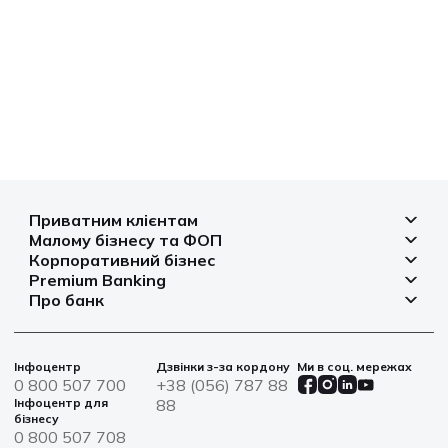
Приватним клієнтам
Малому бізнесу та ФОП
Депозити
Корпоративний бізнес
Рахунок для бізнесу
Кредити
Premium Banking
Рахунки і платежі
Фінансування
Про банк
Платіжні картки
Депозити
Депозити
Депозити
Відділення та банкомати
Платежі
Платіжні картки
Фінансування
Партнерські програми
Курси валют
Іпотека
Банківські сейфи
Інфоцентр
Дзвінки з-за кордону
Ми в соц. мережах
Агробізнес
Овердрафт
Новини
0 800 507 700
+38 (056) 787 88
Страхування
Військові облігації
Цінні папери
Інфоцентр для
88
Фінансова звітність
бізнесу
Центри обслуговування
0 800 507 708
Сталий розвиток