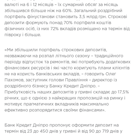
валюті на 6 і 12 місяців – їх сумарний обсяг за місяць
збільшився більше ніж на 60%. Загальний роздрібний
портфель фінустанови становить 3,5 млрд грн. Строкові
депозити формують понад 70% портфеля коштів
фізичних осіб, із них 72% вкладів розміщено на термін від
півроку і більше.
«Ми збільшили портфель строкових депозитів,
незважаючи на розпал літнього сезону – традиційного
періоду відпусток та ремонтів, які потребують додаткових
фінансових ресурсів і які часто коригують плани клієнтів
не на користь банківських вкладів, – говорить Олег
Пахомов, заступник голови Правління – директор із
роздрібного бізнесу Банку Кредит Дніпро. –
Прибутковість наших депозитів у гривні складає до 17,5%
річних, що є однією з найкращих пропозицій на ринку і
мотивує прагматичних вкладників максимально
ефективно розпорядитися своїми фінансами».
Банк Кредит Дніпро пропонує оформити депозит на
термін від 23 до 450 днів у гривні й від 90 до 719 днів у