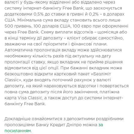
валюті у будь-якому відділенні або віддалено через
систему інтернет-банкінгу Free Bank, що заохочується
додатковими 0,5% до ставки в гривні й 0,2% – в доларах
США. Мінімальна сума вкладу становить всього лише
500 гривень, 100 доларів США, 100 євро при оформленні
через Free Bank. Схему виплати відсотків – щомісяця або
в кінці терміну дії депозиту – клієнт обирає самостійно,
зважаючи на свої пріоритети і фінансові плани.
Автоматична пролонгація вкладу може здійснюватися
необмежену кількість разів під актуальну на дату
пролонгації ставку, якщо вкладник не прийме рішення
відмовитися від цієї опції. При бажанні вкладник може
безкоштовно відкрити картковий пакет «Безліміт
Classic», куди входять поточний рахунок у валюті
депозиту, на який нараховуються відсотки і повертається
повна сума депозиту після його закінчення, платіжна
карта Visa Classic, а також доступ до системи інтернет-
банкінгу Free Bank.
Докладніше ознайомитися з депозитними роздрібними
пропозиціями Банку Кредит Дніпро можна
за
посиланням
.