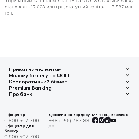
з приватним капіталом. Станом на 01.01.2021 активи банку
становлять 13 028 млн грн, статутний капітал – 3 587 млн
​​грн.
Приватним клієнтам
Малому бізнесу та ФОП
Депозити
Корпоративний бізнес
Рахунок для бізнесу
Кредити
Premium Banking
Рахунки і платежі
Фінансування
Про банк
Платіжні картки
Депозити
Депозити
Депозити
Відділення та банкомати
Платежі
Платіжні картки
Фінансування
Партнерські програми
Курси валют
Іпотека
Банківські сейфи
Інфоцентр
Дзвінки з-за кордону
Ми в соц. мережах
Агробізнес
Овердрафт
Новини
0 800 507 700
+38 (056) 787 88
Страхування
Військові облігації
Цінні папери
Інфоцентр для
88
Фінансова звітність
бізнесу
Центри обслуговування
0 800 507 708
Сталий розвиток