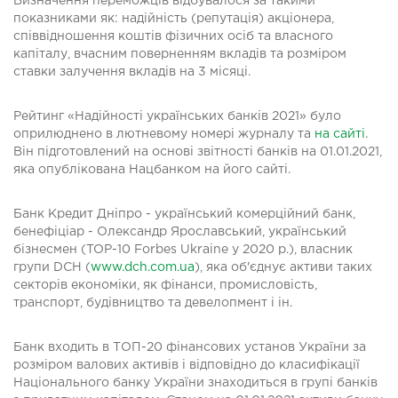
Визначення переможців відбувалося за такими
показниками як: надійність (репутація) акціонера,
співвідношення коштів фізичних осіб та власного
капіталу, вчасним поверненням вкладів та розміром
ставки залучення вкладів на 3 місяці.
Рейтинг «Надійності українських банків 2021» було
оприлюднено в лютневому номері журналу та
на сайті
.
Він підготовлений на основі звітності банків на 01.01.2021,
яка опублікована Нацбанком на його сайті.
Банк Кредит Дніпро - український комерційний банк,
бенефіціар - Олександр Ярославський, український
бізнесмен (TOP-10 Forbes Ukraine у 2020 р.), власник
групи DCH (
www.dch.com.ua
), яка об'єднує активи таких
секторів економіки, як фінанси, промисловість,
транспорт, будівництво та девелопмент і ін.
Банк входить в ТОП-20 фінансових установ України за
розміром валових активів і відповідно до класифікації
Національного банку України знаходиться в групі банків