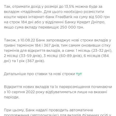
Так, отримати дохід у розмірі до 13,5% можна буде за
вкладом «Надійний». Для цього необхідно розмістити
кошти через інтернет-банк FreeBank на суму від 500 грн
на строк 184 дні або у відділенні Банку Кредит Дніпро,
якщо сума вкладу перевищує 250 000 грн.
Також, з 10.08.22 Банк запроваджує нові строки вкладів у
гривні терміном 184 і 367 днів, тим самим оновивши сітку
термінів для відкриття вкладів, а саме: 1 місяць (23-32 дні),
2 місяці (33-59 днів), 3 місяці (60-89 днів), 6 місяців (184
дні) та 1 рік (367 днів).
Детальніше про ставки та нові строки
тут
Відкриття нових вкладів та їх перерозміщення починаючи
з 10 серпня 2022 року відбуватиметься лише на вказані
періоди.
При цьому, Банк надалі проводить автоматичне
продовження (автолонгацію) для вкладів фізичних осіб у