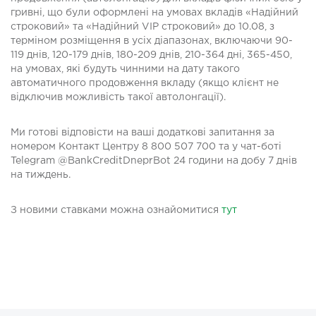
гривні, що були оформлені на умовах вкладів «Надійний
строковий» та «Надійний VIP строковий» до 10.08, з
терміном розміщення в усіх діапазонах, включаючи 90-
119 днів, 120-179 днів, 180-209 днів, 210-364 дні, 365-450,
на умовах, які будуть чинними на дату такого
автоматичного продовження вкладу (якщо клієнт не
відключив можливість такої автолонгації).
Ми готові відповісти на ваші додаткові запитання за
номером Контакт Центру 8 800 507 700 та у чат-боті
Telegram @BankCreditDneprBot 24 години на добу 7 днів
на тиждень.
З новими ставками можна ознайомитися
тут