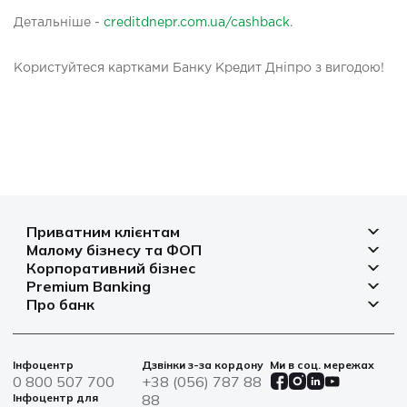
Детальніше -
creditdnepr.com.ua/cashback
.
Користуйтеся картками Банку Кредит Дніпро з вигодою!
Приватним клієнтам
Малому бізнесу та ФОП
Депозити
Корпоративний бізнес
Рахунок для бізнесу
Кредити
Premium Banking
Рахунки і платежі
Фінансування
Про банк
Платіжні картки
Депозити
Депозити
Депозити
Відділення та банкомати
Платежі
Платіжні картки
Фінансування
Партнерські програми
Курси валют
Іпотека
Банківські сейфи
Інфоцентр
Дзвінки з-за кордону
Ми в соц. мережах
Агробізнес
Овердрафт
Новини
0 800 507 700
+38 (056) 787 88
Страхування
Військові облігації
Цінні папери
Інфоцентр для
88
Фінансова звітність