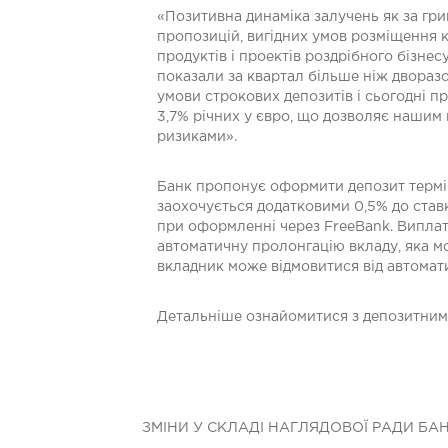
«Позитивна динаміка залучень як за гри
пропозицій, вигідних умов розміщення к
продуктів і проектів роздрібного бізнесу
показали за квартал більше ніж дворазо
умови строкових депозитів і сьогодні п
3,7% річних у євро, що дозволяє нашим
ризиками».
Банк пропонує оформити депозит терміно
заохочується додатковими 0,5% до ставк
при оформленні через FreeBank. Виплата 
автоматичну пролонгацію вкладу, яка мо
вкладник може відмовитися від автомати
Детальніше ознайомитися з депозитни
ЗМІНИ У СКЛАДІ НАГЛЯДОВОЇ РАДИ БА