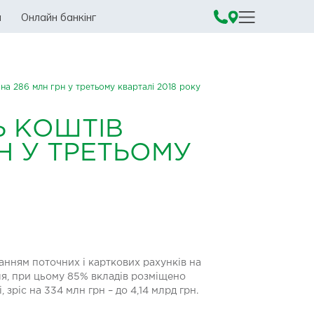
а
Онлайн банкінг
на 286 млн грн у третьому кварталі 2018 року
Ь КОШТІВ
РН У ТРЕТЬОМУ
анням поточних і карткових рахунків на
ля, при цьому 85% вкладів розміщено
 зріс на 334 млн грн – до 4,14 млрд грн.