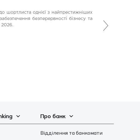
МЕДИЧНОГО ОБ
до шортлиста однієї з найпрестижніших
Банк Кредит Дніп
забезпечення безперервності бізнесу та
Наступний
допомагають вій
 2026.
місію у найскладн
21 Липня 2026
nking
Про банк
Відділення та банкомати