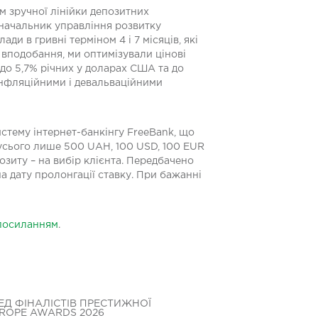
м зручної лінійки депозитних
, начальник управління розвитку
ди в гривні терміном 4 і 7 місяців, які
 вподобання, ми оптимізували цінові
 до 5,7% річних у доларах США та до
інфляційними і девальваційними
истему інтернет-банкінгу FreeBank, що
ь усього лише 500 UAH, 100 USD, 100 EUR
озиту – на вибір клієнта. Передбачено
а дату пролонгації ставку. При бажанні
посиланням
.
ЕД ФІНАЛІСТІВ ПРЕСТИЖНОЇ
БАНК КРЕДИТ ДН
UROPE AWARDS 2026
БЛАГОДІЙНОМУ 