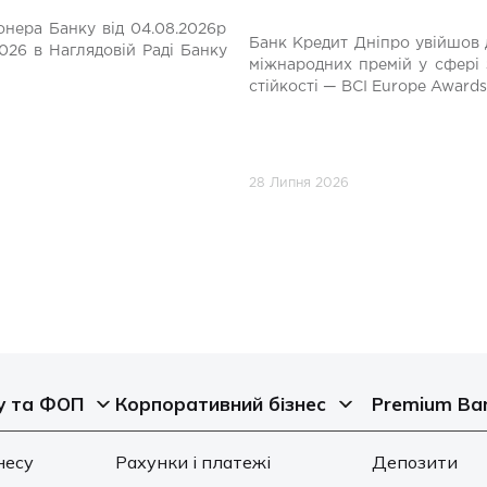
нера Банку від 04.08.2026р
Банк Кредит Дніпро увійшов 
026 в Наглядовій Раді Банку
міжнародних премій у сфері 
стійкості — BCI Europe Awards
28 Липня 2026
у та ФОП
Корпоративний бізнес
Premium Ba
несу
Рахунки і платежі
Депозити