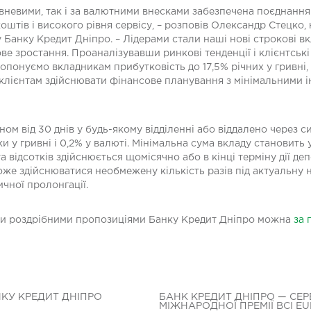
вневими, так і за валютними внесками забезпечена поєднання
оштів і високого рівня сервісу, – розповів Олександр Стецко
 Банку Кредит Дніпро. – Лідерами стали наші нові строкові вкла
ве зростання. Проаналізувавши ринкові тенденції і клієнтські
ропонуємо вкладникам прибутковість до 17,5% річних у гривні,
 клієнтам здійснювати фінансове планування з мінімальними 
м від 30 днів у будь-якому відділенні або віддалено через с
и у гривні і 0,2% у валюті. Мінімальна сума вкладу становит
відсотків здійснюється щомісячно або в кінці терміну дії деп
же здійснюватися необмежену кількість разів під актуальну н
чної пролонгації.
ми роздрібними пропозиціями Банку Кредит Дніпро можна
за 
НКУ КРЕДИТ ДНІПРО
БАНК КРЕДИТ ДНІПРО — СЕР
МІЖНАРОДНОЇ ПРЕМІЇ BCI E