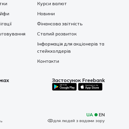
тки
Курси валют
ейфи
Новини
ігації
Фінансова звітність
уговування
Сталий розвиток
Інформація для акціонерів та
стейкхолдерів
Контакти
ежах
Застосунок Freebank
UA
EN
для людей з вадами зору
»