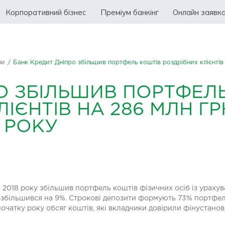
Корпоративний бізнес
Преміум банкінг
Онлайн заявк
ни
/
Банк Кредит Дніпро збільшив портфель коштів роздрібних клієнтів 
О ЗБІЛЬШИВ ПОРТФЕЛ
ЛІЄНТІВ НА 286 МЛН Г
8 РОКУ
 2018 року збільшив портфель коштів фізичних осіб із урахув
в збільшився на 9%. Строкові депозити формують 73% портфе
початку року обсяг коштів, які вкладники довірили фінустанові,