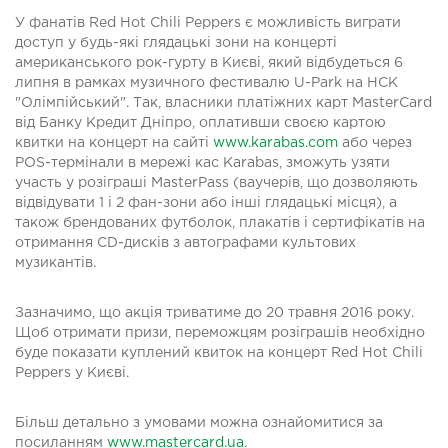
У фанатів Red Hot Chili Peppers є можливість виграти
доступ у будь-які глядацькі зони на концерті
американського рок-гурту в Києві, який відбудеться 6
липня в рамках музичного фестивалю U-Park на НСК
"Олімпійський". Так, власники платіжних карт MasterCard
від Банку Кредит Дніпро, оплативши своєю картою
квитки на концерт на сайті
www.karabas.com
або через
POS-термінали в мережі кас Karabas, зможуть узяти
участь у розіграші MasterPass (ваучерів, що дозволяють
відвідувати 1 і 2 фан-зони або інші глядацькі місця), а
також брендованих футболок, плакатів і сертифікатів на
отримання CD-дисків з автографами культових
музикантів.
Зазначимо, що акція триватиме до 20 травня 2016 року.
Щоб отримати призи, переможцям розіграшів необхідно
буде показати куплений квиток на концерт Red Hot Chili
Peppers у Києві.
Більш детально з умовами можна ознайомитися за
посиланням
www.mastercard.ua
.