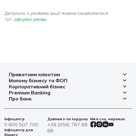
Детально з умовами акції можна ознайомитися
тут:
офіційні умови
.
Приватним клієнтам
Малому бізнесу та ФОП
Депозити
Корпоративний бізнес
Рахунок для бізнесу
Кредити
Premium Banking
Рахунки і платежі
Фінансування
Про банк
Платіжні картки
Депозити
Депозити
Депозити
Відділення та банкомати
Платежі
Платіжні картки
Фінансування
Партнерські програми
Курси валют
Іпотека
Банківські сейфи
Інфоцентр
Дзвінки з-за кордону
Ми в соц. мережах
Агробізнес
Овердрафт
Новини
0 800 507 700
+38 (056) 787 88
Страхування
Військові облігації
Цінні папери
Інфоцентр для
88
Фінансова звітність
бізнесу
Центри обслуговування