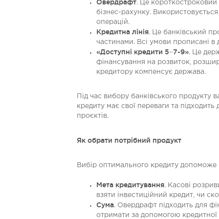
Овердрафт
. Це короткостроковий 
бізнес-рахунку. Використовується 
операцій.
Кредитна лінія
. Це банківський п
частинами. Всі умови прописані в 
«Доступні кредити 5−7-9»
. Це дер
фінансування на розвиток, розшир
кредитору компенсує держава.
Під час вибору банківського продукту 
кредиту має свої переваги та підходить
проєктів.
Як обрати потрібний продукт
Вибір оптимального кредиту допоможе за
Мета кредитування
. Касові розри
взяти інвестиційний кредит, чи с
Сума
. Овердрафт підходить для фі
отримати за допомогою кредитної 