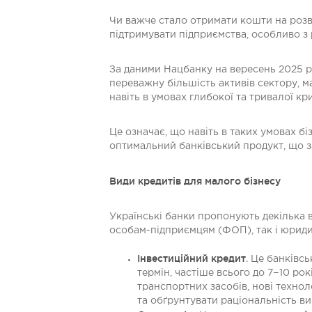
Чи важче стало отримати кошти на розв
підтримувати підприємства, особливо з
За даними Нацбанку на вересень 2025 р
переважну більшість активів сектору, 
навіть в умовах глибокої та тривалої кр
Це означає, що навіть в таких умовах б
оптимальний банківський продукт, що 
Види кредитів для малого бізнесу
Українські банки пропонують декілька в
особам-підприємцям (ФОП), так і юрид
Інвестиційний кредит
. Це банківс
термін, частіше всього до 7−10 р
транспортних засобів, нові техно
та обґрунтувати раціональність в