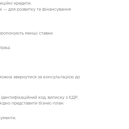
иційні кредити.
ві ― для розвитку та фінансування
 пропонують менші ставки.
раці.
 можна звернутися за консультацією до
 ідентифікаційний код, виписку з ЄДР,
хідно представити бізнес-план.
кументи.