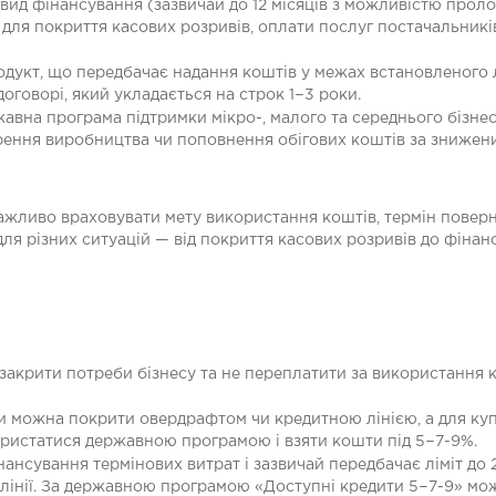
вид фінансування (зазвичай до 12 місяців з можливістю пролонг
для покриття касових розривів, оплати послуг постачальників
родукт, що передбачає надання коштів у межах встановленого 
договорі, який укладається на строк 1−3 роки.
жавна програма підтримки мікро-, малого та середнього бізне
ення виробництва чи поповнення обігових коштів за знижени
важливо враховувати мету використання коштів, термін повер
 для різних ситуацій — від покриття касових розривів до фіна
крити потреби бізнесу та не переплатити за використання кош
ви можна покрити овердрафтом чи кредитною лінією, а для ку
користатися державною програмою і взяти кошти під 5−7-9%.
нансування термінових витрат і зазвичай передбачає ліміт до
лінії. За державною програмою «Доступні кредити 5−7-9» мо