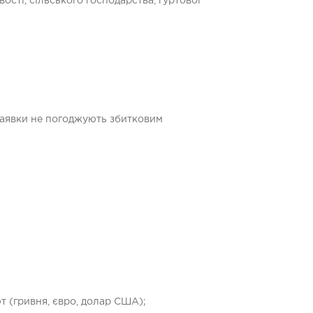
ті, сільського господарства, гуртової
заявки не погоджують збитковим
т (гривня, євро, долар США);