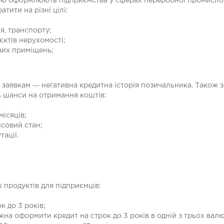
ю оформлюють підприємства у сферах переробної промисловос
атити на різні цілі:
я, транспорту;
єктів нерухомості;
вих приміщень;
заявкам ― негативна кредитна історія позичальника. Також 
ь шанси на отримання коштів:
місяців;
совий стан;
тації.
 продуктів для підприємців:
к до 3 років;
на оформити кредит на строк до 3 років в одній з трьох валю