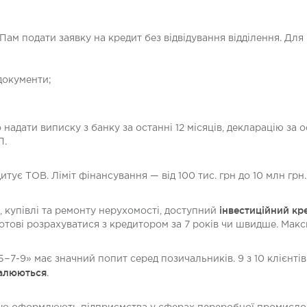
м подати заявку на кредит без відвідування відділення. Для 
документи;
 надати виписку з банку за останні 12 місяців, декларацію за 
П.
ує ТОВ. Ліміт фінансування — від 100 тис. грн до 10 млн грн.
інвестиційний кр
 купівлі та ремонту нерухомості, доступний
і готові розрахуватися з кредитором за 7 років чи швидше. Ма
−7-9» має значний попит серед позичальників. 9 з 10 клієнті
валюються
.