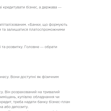
і кредитувати бізнес, а держава ―
капіталізованим. «Банки, що формують
ати та залишатися платоспроможними
і та розвитку. Головне ― обрати
знесу. Вони доступні як фізичним
су. Він розрахований на тривалий
приміщень, купівлю обладнання чи
редит, треба надати банку бізнес-план
на або депозиту.