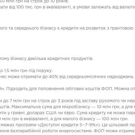
0 млн грн на строк до 10 років;
ти від 100 тис. грн в еквіваленті, а умови залежать від валют
лого та середнього бізнесу є кредити на розвиток з грантовою
ому бізнесу декілька кредитних продуктів.
1,5 млн грн під поруку.
нес може отримати до 40% від середньомісячних надходжень н
. Підходить для поповнення обігових коштів ФОП. Можна отри
 до 7 млн грн на строк до 3 років під заставу рухомого чи не
тів. Максимальна сума для мікробізнесу ― 10 млн грн, а для 
ти у гривні, доларах США чи євро. Сума кредиту не може пер
лн грн в еквіваленті, а для малого бізнесу ― 100 млн грн.
 межах програми «Доступні кредити 5−7-9%»). Це цільовий п
ння безперебійної роботи енергосистеми. ФОП може отримати 