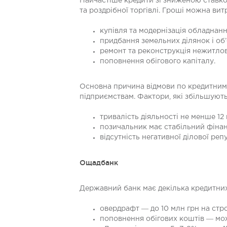
Найчастіше кредити зі зниженою ставко
та роздрібної торгівлі. Гроші можна витр
купівля та модернізація обладнанн
придбання земельних ділянок і об’
ремонт та реконструкція нежитло
поповнення обігового капіталу.
Основна причина відмови по кредитним 
підприємствам. Фактори, які збільшуют
тривалість діяльності не менше 12 
позичальник має стабільний фінан
відсутність негативної ділової репу
Ощадбанк
Державний банк має декілька кредитних
овердрафт ― до 10 млн грн на стро
поповнення обігових коштів ― мож