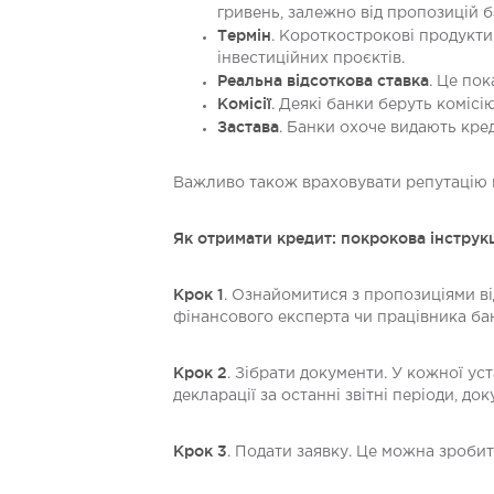
гривень, залежно від пропозицій б
Термін
. Короткострокові продукти
інвестиційних проєктів.
Реальна відсоткова ставка
. Це по
Комісії
. Деякі банки беруть комісі
Застава
. Банки охоче видають кред
Важливо також враховувати репутацію к
Як отримати кредит: покрокова інструк
Крок 1
. Ознайомитися з пропозиціями ві
фінансового експерта чи працівника ба
Крок 2
. Зібрати документи. У кожної ус
декларації за останні звітні періоди, д
Крок 3
. Подати заявку. Це можна зробит