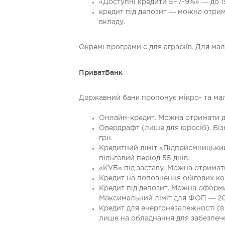
«Доступні кредити 5−7-9%» ― до 15
кредит під депозит ― можна отрима
вкладу.
Окремі програми є для аграріїв. Для ма
ПриватБанк
Державний банк пропонує мікро- та мал
Онлайн-кредит. Можна отримати до 
Овердрафт (лише для юросіб). Біз
грн.
Кредитний ліміт «Підприємницький»
пільговий період 55 днів.
«КУБ» під заставу. Можна отримати
Кредит на поповнення обігових кош
Кредит під депозит. Можна оформи
Максимальний ліміт для ФОП ― 20 м
Кредит для енергонезалежності (в
лише на обладнання для забезпече