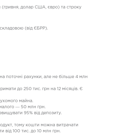
и (гривня, долар США, євро) та строку
 складовою (від ЄБРР).
а поточні рахунки, але не більше 4 млн
мати до 250 тис. грн на 12 місяців. Є
рухомого майна.
малого ― 50 млн грн.
евищувати 95% від депозиту.
родукт, тому кошти можна витрачати
від 100 тис. до 10 млн грн.