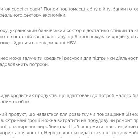
иток своєї справи? Попри повномасштабну війну, банки готов
 реального сектору економіки.
оку, український банківський сектор є достатньо стійким та 
мають достатній запас капіталу, щоб продовжувати кредитув
изи», - йдеться в повідомленні НБУ.
ізнес може залучити кредитні ресурси для підтримки діяльност
задовольнить потреби.
идів кредитних продуктів, що адаптовані до потреб малого бі
ичним особам.
ький продукт, що надається для розвитку чи покращення бізне
оків. Отримані гроші можна витратити на побудову чи ремонт 
логії, розширення виробництва. Щоб оформити інвестиційний к
икористання коштів. Нерідко кошти видаються під заставу май