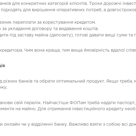
анків для конкретних категорій клієнтів. Трохи дорожчі інвест
 підходять для вирішення оперативних потреб, а довгостроко
казник переплати за користування кредитом.
ю за укладання договору та видавання коштів.
ити під заставу майна (депозиту), готові давати вищі суми та
редитора. Чим вона краща, тим вища ймовірність вдалої співп
ція
д різних банків та обрати оптимальний продукт. Якщо треба,
нку.
танови свій перелік. Найчастіше ФОПам треба надати паспорт,
окументи на майно. Для отримання інвестиційного кредиту необ
и онлайн чи у відділенні банку. Важливо взяти з собою всі до