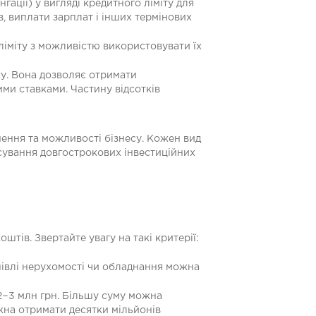
ації) у вигляді кредитного ліміту для
, виплати зарплат і інших термінових
ліміту з можливістю використовувати їх
су. Вона дозволяє отримати
ми ставками. Частину відсотків
нення та можливості бізнесу. Кожен вид
нсування довгострокових інвестиційних
тів. Звертайте увагу на такі критерії:
півлі нерухомості чи обладнання можна
 2−3 млн грн. Більшу суму можна
жна отримати десятки мільйонів