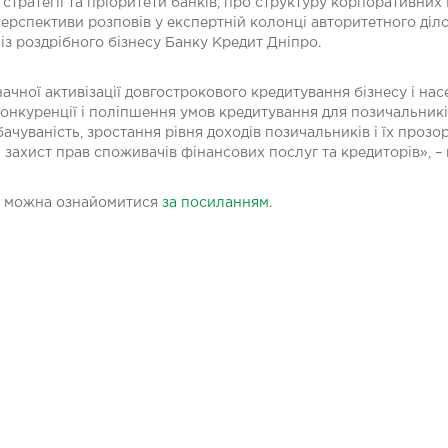
 стратегії та пріоритети банків, про структуру корпоративних
перспективи розповів у експертній колонці авторитетного діл
із роздрібного бізнесу Банку Кредит Дніпро.
ачної активізації довгострокового кредитування бізнесу і нас
онкуренції і поліпшення умов кредитування для позичальникі
ачуваність, зростання рівня доходів позичальників і їх прозор
захист прав споживачів фінансових послуг та кредиторів», –
лу можна ознайомитися
за посиланням
.