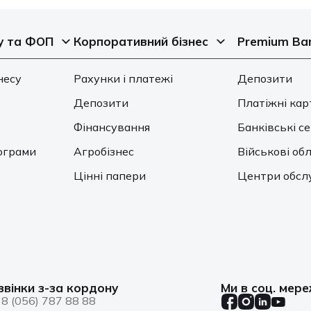
у та ФОП
Корпоративний бізнес
Premium Ba
несу
Рахунки і платежі
Депозити
Депозити
Платіжні кар
Фінансування
Банківські с
ограми
Агробізнес
Військові обл
Цінні папери
Центри обсл
звінки з-за кордону
Ми в соц. мер
8 (056) 787 88 88