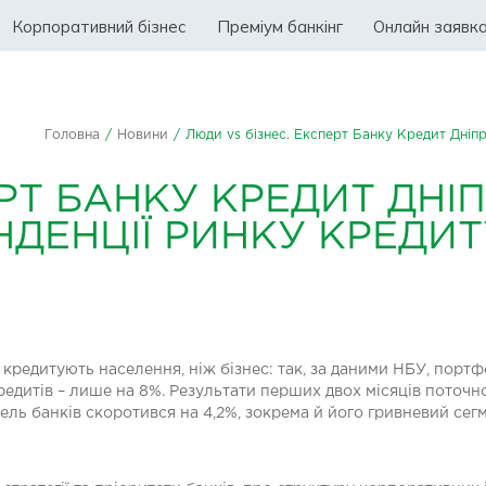
Корпоративний бізнес
Преміум банкінг
Онлайн заявк
Головна
/
Новини
/
Люди vs бізнес. Експерт Банку Кредит Дніпр
ЕРТ БАНКУ КРЕДИТ ДНІ
НДЕНЦІЇ РИНКУ КРЕДИ
е кредитують населення, ніж бізнес: так, за даними НБУ, порт
-кредитів – лише на 8%. Результати перших двох місяців пот
ь банків скоротився на 4,2%, зокрема й його гривневий сегме