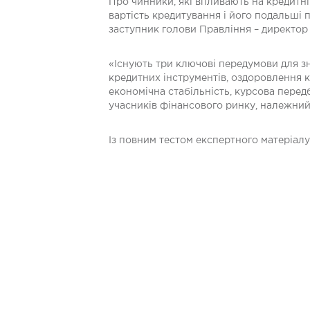
Про чинники, які впливають на кредитні
вартість кредитування і його подальші 
заступник голови Правління – директор 
«Існують три ключові передумови для зн
кредитних інструментів, оздоровлення к
економічна стабільність, курсова передб
учасників фінансового ринку, належний 
Із повним тестом експертного матеріа