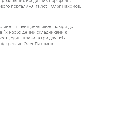
 і роздрібних кредитних портфелів,
ового порталу «Ліга.net» Олег Пахомов,
елення: підвищення рівня довіри до
в. Їх необхідними складниками є
ості, єдині правила гри для всіх
 підкреслив Олег Пахомов.