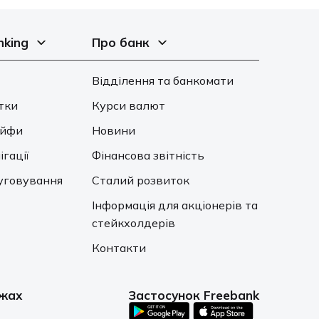
nking
Про банк
Відділення та банкомати
тки
Курси валют
ейфи
Новини
ігації
Фінансова звітність
уговування
Сталий розвиток
Інформація для акціонерів та
стейкхолдерів
Контакти
ежах
Застосунок Freebank