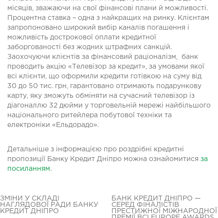
місяців, зважаючи на свої фінансові плани й можливості.
Процентна ставка – одна з найкращих на ринку. Клієнтам
запропоновано широкий вибір каналів погашення і
можливість дострокової оплати кредитної
заборгованості без жодних штрафних санкцій.
Заохочуючи клієнтів за фінансовий раціоналізм, банк
проводить акцію «Телевізор за кредит», за умовами якої
всі клієнти, що оформили кредити готівкою на суму від
30 до 50 тис. грн, гарантовано отримають подарункову
карту, яку зможуть обміняти на сучасний телевізор із
діагоналлю 32 дюйми у торговельній мережі найбільшого
національного ритейлера побутової техніки та
електроніки «Ельдорадо».
Детальніше з інформацією про роздрібні кредитні
пропозиції Банку Кредит Дніпро можна ознайомитися
за
посиланням
.
ЗМІНИ У СКЛАДІ
БАНК КРЕДИТ ДНІПРО —
НАГЛЯДОВОЇ РАДИ БАНКУ
СЕРЕД ФІНАЛІСТІВ
КРЕДИТ ДНІПРО
ПРЕСТИЖНОЇ МІЖНАРОДНОЇ
ПРЕМІЇ BCI EUROPE AWARDS