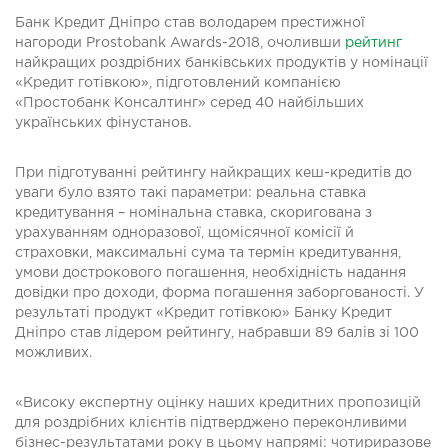
Банк Кредит Дніпро став володарем престижної
нагороди Prostobank Awards-2018, очоливши
рейтинг
найкращих роздрібних банківських продуктів у номінації
«Кредит готівкою», підготовлений компанією
«Простобанк Консалтинг» серед 40 найбільших
українських фінустанов.
При підготуванні рейтингу найкращих кеш-кредитів до
уваги було взято такі параметри: реальна ставка
кредитування – номінальна ставка, скоригована з
урахуванням одноразової, щомісячної комісії й
страховки, максимальні сума та термін кредитування,
умови дострокового погашення, необхідність надання
довідки про доходи, форма погашення заборгованості. У
результаті продукт «Кредит готівкою» Банку Кредит
Дніпро став лідером рейтингу, набравши 89 балів зі 100
можливих.
«Високу експертну оцінку наших кредитних пропозицій
для роздрібних клієнтів підтверджено переконливими
бізнес-результатами року в цьому напрямі: чотириразове