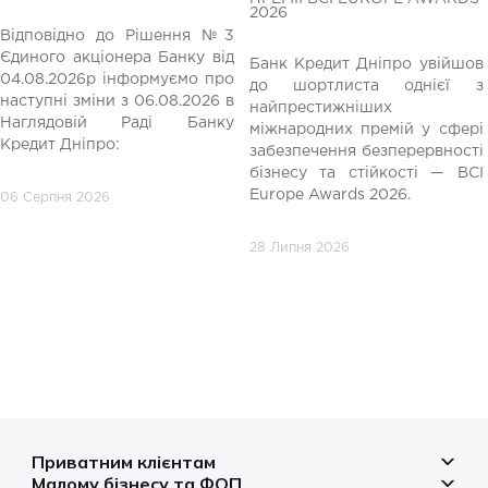
2026
Відповідно до Рішення №3
Єдиного акціонера Банку від
Банк Кредит Дніпро увійшов
04.08.2026р інформуємо про
до шортлиста однієї з
редній
наступні зміни з 06.08.2026 в
найпрестижніших
Наглядовій Раді Банку
міжнародних премій у сфері
Кредит Дніпро:
забезпечення безперервності
бізнесу та стійкості — BCI
Europe Awards 2026.
06 Серпня 2026
28 Липня 2026
Приватним клієнтам
Малому бізнесу та ФОП
Депозити