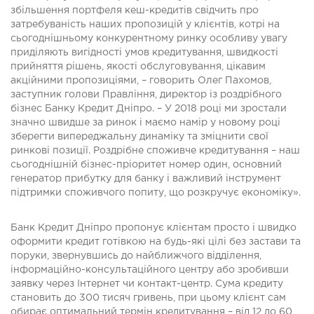
збільшення портфеля кеш-кредитів свідчить про
затребуваність наших пропозицій у клієнтів, котрі на
сьогоднішньому конкурентному ринку особливу увагу
приділяють вигідності умов кредитування, швидкості
прийняття рішень, якості обслуговування, цікавим
акційними пропозиціями, – говорить Олег Пахомов,
заступник голови Правління, директор із роздрібного
бізнес Банку Кредит Дніпро. – У 2018 році ми зростали
значно швидше за ринок і маємо намір у новому році
зберегти випереджальну динаміку та зміцнити свої
ринкові позиції. Роздрібне споживче кредитування – наш
сьогоднішній бізнес-пріоритет номер один, основний
генератор прибутку для банку і важливий інструмент
підтримки споживчого попиту, що розкручує економіку».
Банк Кредит Дніпро пропонує клієнтам просто і швидко
оформити кредит готівкою на будь-які цілі без застави та
поруки, звернувшись до найближчого відділення,
інформаційно-консультаційного центру або зробивши
заявку через Інтернет чи контакт-центр. Сума кредиту
становить до 300 тисяч гривень, при цьому клієнт сам
обирає оптимальний термін кредитування – від 12 до 60