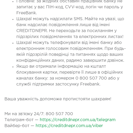
Головне: за жодних обставин працівник банку не
запитає у вас ПІН-код, CVV-код, логін чи пароль у
FreeBank.
Шахраї можуть надсилати SMS. Майте на увазі, що
банк надсилає повідомлення лише від імені
CREDITDNEPR. Не переходьте за посиланням у
підозрілих повідомленнях та електронних листах!
Шахраї можуть телефонувати від імені банку або
електронним голосовим повідомленням. При будь-
якій підозрілій поведінці та питаннях щодо ваших
конфіденційних даних, радимо завершити дзвінок.
Якщо ви отримали інформацію на кшталт
блокування картки, перевірте її лише в офіційних
каналах банку: за номером 0 800 507 700 або у
службі підтримки застосунку Freebank.
Ваша уважність допоможе протистояти шахраям!
Ми на зв‘язку 24/7: 800 507 700
Телеграм-бот —
https://creditdnepr.com.ua/telegram
Вайбер-бот —
https://creditdnepr.com.ua/viber