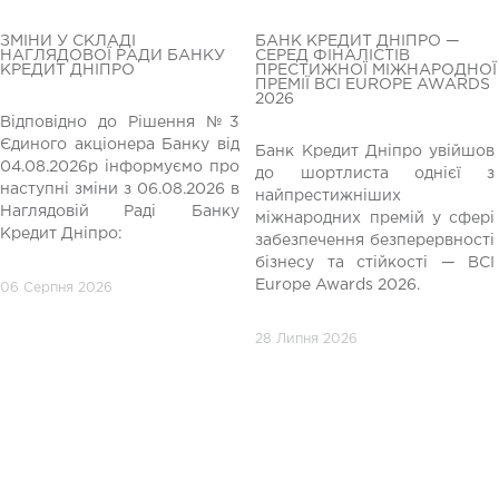
ЗМІНИ У СКЛАДІ
БАНК КРЕДИТ ДНІПРО —
НАГЛЯДОВОЇ РАДИ БАНКУ
СЕРЕД ФІНАЛІСТІВ
КРЕДИТ ДНІПРО
ПРЕСТИЖНОЇ МІЖНАРОДНОЇ
ПРЕМІЇ BCI EUROPE AWARDS
2026
Відповідно до Рішення №3
Єдиного акціонера Банку від
Банк Кредит Дніпро увійшов
04.08.2026р інформуємо про
до шортлиста однієї з
редній
наступні зміни з 06.08.2026 в
найпрестижніших
Наглядовій Раді Банку
міжнародних премій у сфері
Кредит Дніпро:
забезпечення безперервності
бізнесу та стійкості — BCI
Europe Awards 2026.
06 Серпня 2026
28 Липня 2026