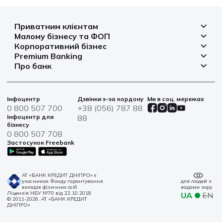
Приватним клієнтам
Малому бізнесу та ФОП
Депозити
Корпоративний бізнес
Рахунок для бізнесу
Кредити
Premium Banking
Рахунки і платежі
Фінансування
Про банк
Платіжні картки
Депозити
Депозити
Депозити
Відділення та банкомати
Платежі
Платіжні картки
Фінансування
Партнерські програми
Курси валют
Іпотека
Банківські сейфи
Інфоцентр
Дзвінки з-за кордону
Ми в соц. мережах
Агробізнес
Овердрафт
Новини
0 800 507 700
+38 (056) 787 88
Страхування
Військові облігації
Цінні папери
Інфоцентр для
88
Фінансова звітність
бізнесу
Центри обслуговування
0 800 507 708
Сталий розвиток
Застосунок Freebank
Інформація для акціонерів та стейкхолдерів
Контакти
АТ «БАНК КРЕДИТ ДНІПРО» є
учасником Фонду гарантування
для людей з
вкладів фізичних осіб
вадами зору
Ліцензія НБУ №70 від 22.10.2018
UA
EN
© 2011-2026, АТ «БАНК КРЕДИТ
ДНІПРО»