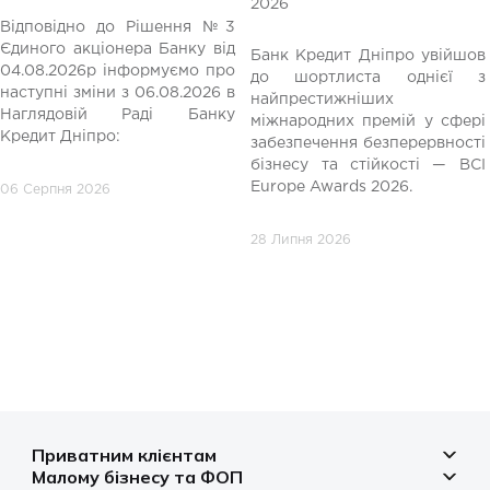
2026
Відповідно до Рішення №3
Єдиного акціонера Банку від
Банк Кредит Дніпро увійшов
04.08.2026р інформуємо про
до шортлиста однієї з
редній
наступні зміни з 06.08.2026 в
найпрестижніших
Наглядовій Раді Банку
міжнародних премій у сфері
Кредит Дніпро:
забезпечення безперервності
бізнесу та стійкості — BCI
Europe Awards 2026.
06 Серпня 2026
28 Липня 2026
Приватним клієнтам
Малому бізнесу та ФОП
Депозити