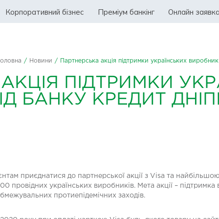
Корпоративний бізнес
Преміум банкінг
Онлайн заявк
Головна
/
Новини
/
Партнерська акція підтримки українських виробників
АКЦІЯ ПІДТРИМКИ УКР
Д БАНКУ КРЕДИТ ДНІПР
єнтам приєднатися до партнерської акції з Visa та найбіль
 200 провідних українських виробників. Мета акції – підтримка
обмежувальних протиепідемічних заходів.