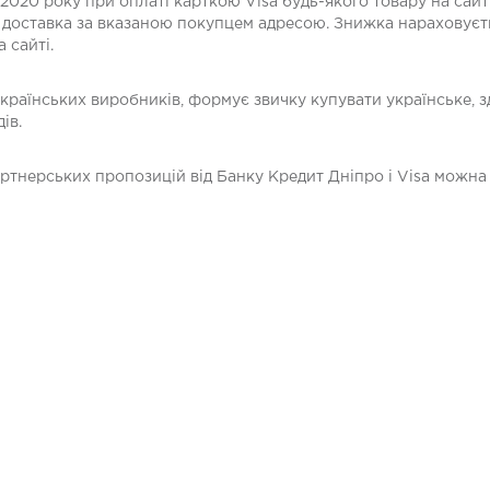
вня 2020 року при оплаті карткою Visa будь-якого товару на сайт
а доставка за вказаною покупцем адресою. Знижка нараховуєт
 сайті.
 українських виробників, формує звичку купувати українське, 
ів.
ртнерських пропозицій від Банку Кредит Дніпро і Visa можн