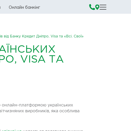
а
Онлайн банкінг
 від Банку Кредит Дніпро, Visa та «Всі. Свої»
АЇНСЬКИХ
О, VISA ТА
шою онлайн-платформою українських
 вітчизняних виробників, яка особлива