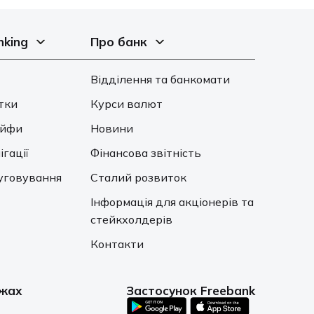
nking
Про банк
Відділення та банкомати
тки
Курси валют
ейфи
Новини
ігації
Фінансова звітність
уговування
Сталий розвиток
Інформація для акціонерів та
стейкхолдерів
Контакти
ежах
Застосунок Freebank