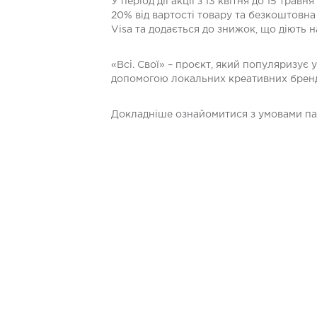
У період дії акції з 13 квітня до 15 тра
20% від вартості товару та безкоштовн
Visa та додається до знижок, що діють на
«Всі. Свої» – проєкт, який популяризує
допомогою локальних креативних бренд
Докладніше ознайомитися з умовами па