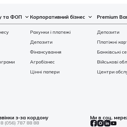
у та ФОП
Корпоративний бізнес
Premium Ba
несу
Рахунки і платежі
Депозити
Депозити
Платіжні кар
Фінансування
Банківські с
ограми
Агробізнес
Військові обл
Цінні папери
Центри обсл
звінки з-за кордону
Ми в соц. мер
8 (056) 787 88 88