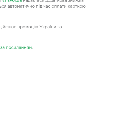
і
vsisvoi.ua
надається додаткова знижка
ься автоматично під час оплати карткою
здійснює промоцію України за
а
за посиланням
.