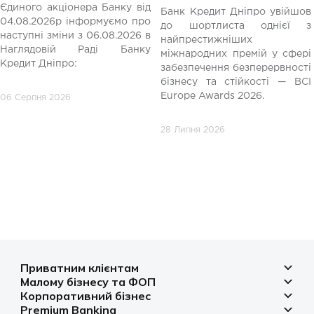
Єдиного акціонера Банку від
Банк Кредит Дніпро увійшов
04.08.2026р інформуємо про
до шортлиста однієї з
редній
наступні зміни з 06.08.2026 в
найпрестижніших
Наглядовій Раді Банку
міжнародних премій у сфері
Кредит Дніпро:
забезпечення безперервності
бізнесу та стійкості — BCI
Europe Awards 2026.
06 Серпня 2026
28 Липня 2026
Приватним клієнтам
Малому бізнесу та ФОП
Депозити
Корпоративний бізнес
Рахунок для бізнесу
Кредити
Premium Banking
Рахунки і платежі