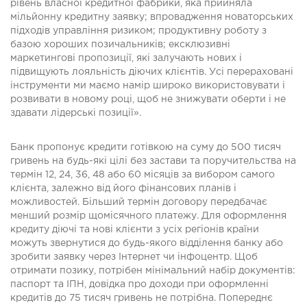
рівень власної кредитної фабрики, яка прийняла
мільйонну кредитну заявку; впровадження новаторських
підходів управління ризиком; продуктивну роботу з
базою хороших позичальників; ексклюзивні
маркетингові пропозиції, які залучають нових і
підвищують лояльність діючих клієнтів. Усі перераховані
інструменти ми маємо намір широко використовувати і
розвивати в новому році, щоб не знижувати оберти і не
здавати лідерські позиції».
Банк пропонує кредити готівкою на суму до 500 тисяч
гривень на будь-які цілі без застави та поручительства на
термін 12, 24, 36, 48 або 60 місяців за вибором самого
клієнта, залежно від його фінансових планів і
можливостей. Більший термін договору передбачає
менший розмір щомісячного платежу. Для оформлення
кредиту діючі та нові клієнти з усіх регіонів країни
можуть звернутися до будь-якого відділення банку або
зробити заявку через Інтернет чи інфоцентр. Щоб
отримати позику, потрібен мінімальний набір документів:
паспорт та ІПН, довідка про доходи при оформленні
кредитів до 75 тисяч гривень не потрібна. Попереднє