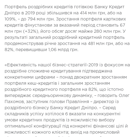
Портфель роздрібних кредитів готівкою Банку Кредит
Дніпро в 2019 році збільшився на 414 млн грн, або на
109%, – до 794 млн грн. Зростання портфеля карткових
кредитів фінустанови за вказаний період становить 67
млн грн (+32%), його обсяг досяг майже 280 млн грн. У
результаті загальний роздрібний кредитний портфель
продемонстрував річне зростання на 481 млн грн, або на
82%, перевищивши 1,06 млрд грн.
«Ефективність нашої бізнес-стратегії-2019 із фокусом на
роздрібне споживче кредитування підтверджена
конкретними цифрами – понад двократним зростанням
портфеля кеш-кредитів і загальним зростанням
роздрібного кредитного портфеля на 82%, що істотно
випереджає середньоринкову динаміку, – говорить Олег
Пахомов, заступник голови Правління – директор із
роздрібного бізнесу Банку Кредит Дніпро. – Серед
складників успіху хотілося б вказати на конкурентні
умови кредитних продуктів із можливістю вибору
оптимальної конфігурації під конкретні фінансові цілі й
можливості кожного клієнта; вихід на промисловий