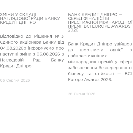
ЗМІНИ У СКЛАДІ
БАНК КРЕДИТ ДНІПРО —
НАГЛЯДОВОЇ РАДИ БАНКУ
СЕРЕД ФІНАЛІСТІВ
КРЕДИТ ДНІПРО
ПРЕСТИЖНОЇ МІЖНАРОДНОЇ
ПРЕМІЇ BCI EUROPE AWARDS
2026
Відповідно до Рішення №3
Єдиного акціонера Банку від
Банк Кредит Дніпро увійшов
04.08.2026р інформуємо про
до шортлиста однієї з
редній
наступні зміни з 06.08.2026 в
найпрестижніших
Наглядовій Раді Банку
міжнародних премій у сфері
Кредит Дніпро:
забезпечення безперервності
бізнесу та стійкості — BCI
Europe Awards 2026.
06 Серпня 2026
28 Липня 2026