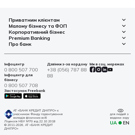
Приватним клієнтам
Малому бізнесу та ФОП
Депозити
Корпоративний бізнес
Рахунок для бізнесу
Кредити
Premium Banking
Рахунки і платежі
Фінансування
Про банк
Платіжні картки
Депозити
Депозити
Депозити
Відділення та банкомати
Платежі
Платіжні картки
Фінансування
Партнерські програми
Курси валют
Іпотека
Банківські сейфи
Інфоцентр
Дзвінки з-за кордону
Ми в соц. мережах
Агробізнес
Овердрафт
Новини
0 800 507 700
+38 (056) 787 88
Страхування
Військові облігації
Цінні папери
Інфоцентр для
88
Фінансова звітність
бізнесу
Центри обслуговування
0 800 507 708
Сталий розвиток
Застосунок Freebank
Інформація для акціонерів та стейкхолдерів
Контакти
АТ «БАНК КРЕДИТ ДНІПРО» є
учасником Фонду гарантування
для людей з
вкладів фізичних осіб
вадами зору
Ліцензія НБУ №70 від 22.10.2018
UA
EN
© 2011-2026, АТ «БАНК КРЕДИТ
ДНІПРО»