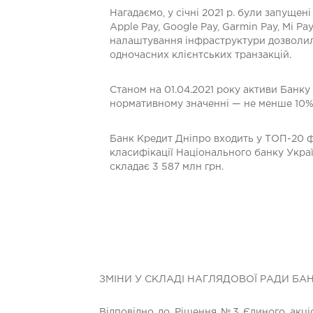
Нагадаємо, у січні 2021 р. були запущен
Apple Pay, Google Pay, Garmin Pay, Mi 
налаштування інфраструктури дозволило
одночасних клієнтських транзакцій.
Станом на 01.04.2021 року активи Банку 
нормативному значенні — не менше 10%).
Банк Кредит Дніпро входить у ТОП-20 фі
класифікації Національного банку Україн
складає 3 587 млн ​​грн.
ЗМІНИ У СКЛАДІ НАГЛЯДОВОЇ РАДИ БА
Відповідно до Рішення №3 Єдиного акціо