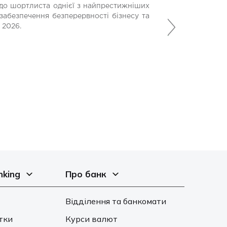
до шортлиста однієї з найпрестижніших
Банк Кредит Дніп
забезпечення безперервності бізнесу та
Наступний
допомагають вій
 2026.
місію у найскладн
21 Липня 2026
nking
Про банк
Відділення та банкомати
тки
Курси валют