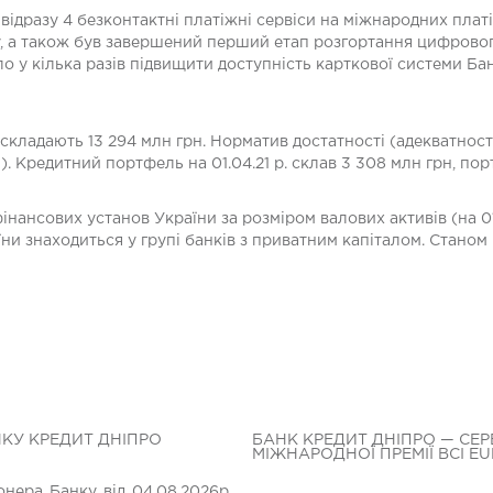
і відразу 4 безконтактні платіжні сервіси на міжнародних плат
Pay, а також був завершений перший етап розгортання цифровог
 у кілька разів підвищити доступність карткової системи Ба
складають 13 294 млн грн. Норматив достатності (адекватності
 Кредитний портфель на 01.04.21 р. склав 3 308 млн грн, порт
нансових установ України за розміром валових активів (на 01.
и знаходиться у групі банків з приватним капіталом. Станом н
НКУ КРЕДИТ ДНІПРО
БАНК КРЕДИТ ДНІПРО — СЕР
МІЖНАРОДНОЇ ПРЕМІЇ BCI E
нера Банку від 04.08.2026р