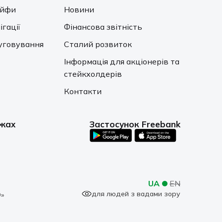
ейфи
Новини
ігації
Фінансова звітність
уговування
Сталий розвиток
Інформація для акціонерів та
стейкхолдерів
Контакти
ежах
Застосунок Freebank
UA
EN
для людей з вадами зору
»