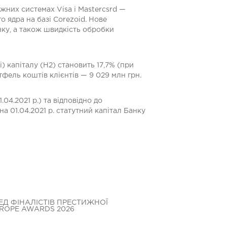
іжних системах Visa і Mastercsrd —
о ядра на базі Corezoid. Нове
нку, а також швидкість обробки
) капіталу (Н2) становить 17,7% (при
фель коштів клієнтів — 9 029 млн грн.
04.2021 р.) та відповідно до
а 01.04.2021 р. статутний капітал Банку
ЕД ФІНАЛІСТІВ ПРЕСТИЖНОЇ
БАНК КРЕДИТ ДН
UROPE AWARDS 2026
БЛАГОДІЙНОМУ 
МЕДИЧНОГО ОБ