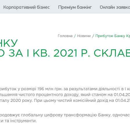
Корпоративний бізнес
Преміум банкінг
Онлайн заявк
Головна
/
Новини
/
Прибуток Банку Кре
НКУ
ЗА I КВ. 2021 Р. СКЛА
уток у розмірі 196 млн грн. за результатами діяльності в I к
ільшення чистого процентного доходу, який станом на 01.04.202
талу 2020 року. При цьому чистий комісійний дохід на 01.04.21 
продовжує глобальну цифрову трансформацію Банку, одночас
си та інструменти.