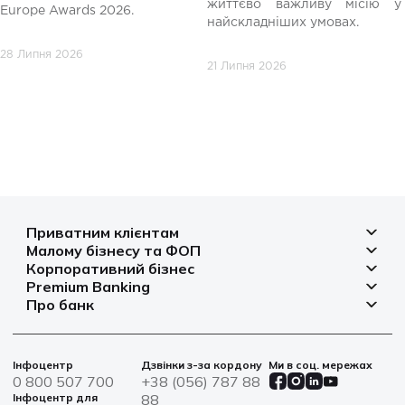
життєво важливу місію у
Europe Awards 2026.
найскладніших умовах.
28 Липня 2026
21 Липня 2026
Приватним клієнтам
Малому бізнесу та ФОП
Депозити
Корпоративний бізнес
Рахунок для бізнесу
Кредити
Premium Banking
Рахунки і платежі
Фінансування
Про банк
Платіжні картки
Депозити
Депозити
Депозити
Відділення та банкомати
Платежі
Платіжні картки
Фінансування
Партнерські програми
Курси валют
Іпотека
Банківські сейфи
Інфоцентр
Дзвінки з-за кордону
Ми в соц. мережах
Агробізнес
Овердрафт
Новини
0 800 507 700
+38 (056) 787 88
Страхування
Військові облігації
Цінні папери
Інфоцентр для
88