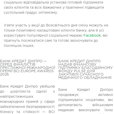
соціально відповідальна установа готовий підтримати
своїх клієнтів та всіх бажаючих у прагненні підвищити
суспільний градус оптимізму.
Узяти участь у акції до Всесвітнього дня сміху можуть не
тільки позитивно налаштовані клієнти банку, але й усі
користувачі популярної соціальної мережі
Facebook
, які
прагнуть посміхатися самі та готові заохочувати до
посмішок інших.
БАНК КРЕДИТ ДНІПРО —
БАНК КРЕДИТ ДНІПРО
СЕРЕД ФІНАЛІСТІВ
НАДАВ ФІНАНСОВУ
ПРЕСТИЖНОЇ МІЖНАРОДНОЇ
ПІДТРИМКУ БЛАГОДІЙНОМУ
ПРЕМІЇ BCI EUROPE AWARDS
ФОНДУ PULSE ДЛЯ
2026
ЗАКУПІВЛІ СУЧАСНОГО
МЕДИЧНОГО ОБЛАДНАННЯ
Банк Кредит Дніпро увійшов
Банк Кредит Дніпро
до шортлиста однієї з
редній
продовжує активно
найпрестижніших
підтримувати ініціативи, які
міжнародних премій у сфері
допомагають військовим
забезпечення безперервності
медикам виконувати їхню
бізнесу та стійкості — BCI