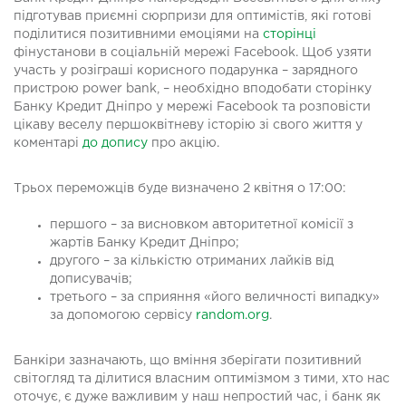
підготував приємні сюрпризи для оптимістів, які готові
поділитися позитивними емоціями на
сторінці
фінустанови в соціальній мережі Facebook. Щоб узяти
участь у розіграші корисного подарунка – зарядного
пристрою power bank, – необхідно вподобати сторінку
Банку Кредит Дніпро у мережі Facebook та розповісти
цікаву веселу першоквітневу історію зі свого життя у
коментарі
до допису
про акцію.
Трьох переможців буде визначено 2 квітня о 17:00:
першого – за висновком авторитетної комісії з
жартів Банку Кредит Дніпро;
другого – за кількістю отриманих лайків від
дописувачів;
третього – за сприяння «його величності випадку»
за допомогою сервісу
random.org
.
Банкіри зазначають, що вміння зберігати позитивний
світогляд та ділитися власним оптимізмом з тими, хто нас
оточує, є дуже важливим у наш непростий час, і банк як