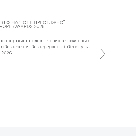
ЕД ФІНАЛІСТІВ ПРЕСТИЖНОЇ
БАНК КРЕДИТ ДН
UROPE AWARDS 2026
БЛАГОДІЙНОМУ 
МЕДИЧНОГО ОБ
до шортлиста однієї з найпрестижніших
Банк Кредит Дніп
забезпечення безперервності бізнесу та
Наступний
допомагають вій
 2026.
місію у найскладн
21 Липня 2026