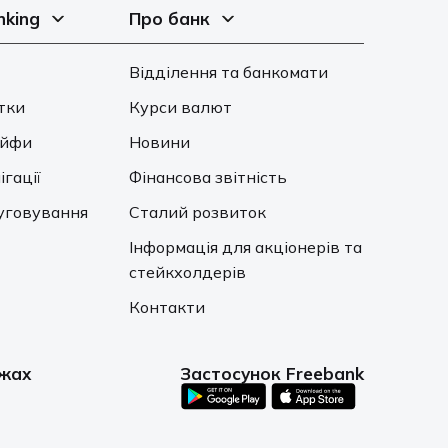
nking
Про банк
Відділення та банкомати
тки
Курси валют
ейфи
Новини
ігації
Фінансова звітність
уговування
Сталий розвиток
Інформація для акціонерів та
стейкхолдерів
Контакти
ежах
Застосунок Freebank