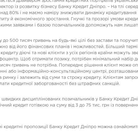
ється драйвером зростання кредитних портфелів українських
ректор із розвитку бізнесу Банку Кредит Дніпро. – На тлі се
онад 80% і не маємо наміру знижувати динаміку кредитуванн
ту й економічного зростання. Гнучкі та прозорі умови кредитн
ськими заявками і базою позичальників допоможуть нам лишати
до 500 тисяч гривень на будь-які цілі без застави та поручите
ежно від його фінансових планів і можливостей. Більший тер
едиту діючі та нові клієнти з усіх регіонів країни можуть зв
нфоцентр. Щоб отримати позику, потрібен мінімальний набір до
тисяч гривень не потрібна. Попереднє рішення клієнт може оп
енні або інформаційно-консультаційному центрі, розташованих
 ринку і залежить від суми та строку кредиту. Клієнтам зап
лати кредитної заборгованості без штрафних санкцій.
ш швидких дисциплінованих позичальників у Банку Кредит Дні
ічний кредит готівкою на суму від 3 до 75 тис. грн із повернен
ні кредитні пропозиції Банку Кредит Дніпро можна ознайоми