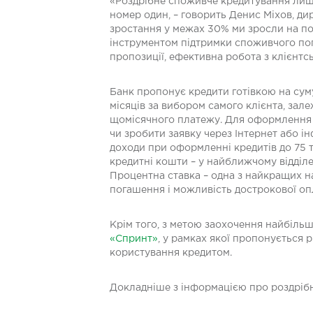
«Роздрібне споживче кредитування лиша
номер один, – говорить Денис Міхов, ди
зростання у межах 30% ми зросли на п
інструментом підтримки споживчого попи
пропозиції, ефективна робота з клієнт
Банк пропонує кредити готівкою на суму 
місяців за вибором самого клієнта, зал
щомісячного платежу. Для оформлення кр
чи зробити заявку через Інтернет або і
доходи при оформленні кредитів до 75 
кредитні кошти – у найближчому відділ
Процентна ставка – одна з найкращих на
погашення і можливість дострокової оп
Крім того, з метою заохочення найбіль
«Спринт»
, у рамках якої пропонується р
користування кредитом.
Докладніше з інформацією про роздріб