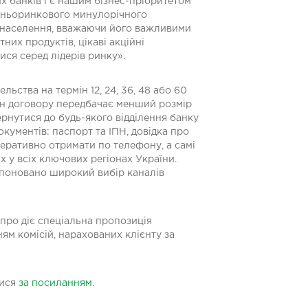
 банків і є нашим бізнес-пріоритетом
редньоринкового минулорічного
я населення, вважаючи його важливими
их продуктів, цікаві акційні
ся серед лідерів ринку».
льства на термін 12, 24, 36, 48 або 60
мін договору передбачає менший розмір
ернутися до будь-якого відділення банку
кументів: паспорт та ІПН, довідка про
еративно отримати по телефону, а самі
 у всіх ключових регіонах України.
ропоновано широкий вибір каналів
про діє спеціальна пропозиція
ням комісій, нарахованих клієнту за
тися
за посиланням
.