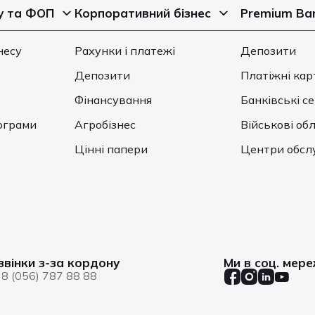
у та ФОП
Корпоративний бізнес
Premium Ba
несу
Рахунки і платежі
Депозити
Депозити
Платіжні кар
Фінансування
Банківські с
ограми
Агробізнес
Військові обл
Цінні папери
Центри обсл
звінки з-за кордону
Ми в соц. мер
8 (056) 787 88 88