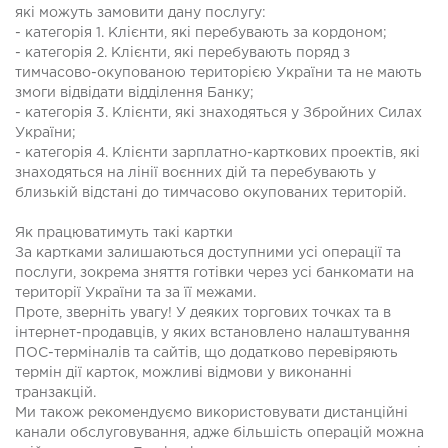
які можуть замовити дану послугу:
- категорія 1. Клієнти, які перебувають за кордоном;
- категорія 2. Клієнти, які перебувають поряд з
тимчасово-окупованою територією України та не мають
змоги відвідати відділення Банку;
- категорія 3. Клієнти, які знаходяться у Збройних Силах
України;
- категорія 4. Клієнти зарплатно-карткових проектів, які
знаходяться на лінії воєнних дій та перебувають у
близькій відстані до тимчасово окупованих територій.
Як працюватимуть такі картки
За картками залишаються доступними усі операції та
послуги, зокрема зняття готівки через усі банкомати на
території України та за її межами.
Проте, зверніть увагу! У деяких торгових точках та в
інтернет-продавців, у яких встановлено налаштування
ПОС-терміналів та сайтів, що додатково перевіряють
термін дії карток, можливі відмови у виконанні
транзакцій.
Ми також рекомендуємо використовувати дистанційні
канали обслуговування, адже більшість операцій можна