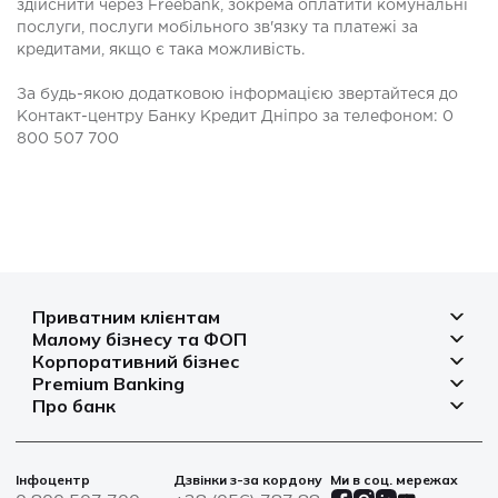
здійснити через Freebank, зокрема оплатити комунальні
послуги, послуги мобільного зв'язку та платежі за
кредитами, якщо є така можливість.
За будь-якою додатковою інформацією звертайтеся до
Контакт-центру Банку Кредит Дніпро за телефоном: 0
800 507 700
Приватним клієнтам
Малому бізнесу та ФОП
Депозити
Корпоративний бізнес
Рахунок для бізнесу
Кредити
Premium Banking
Рахунки і платежі
Фінансування
Про банк
Платіжні картки
Депозити
Депозити
Депозити
Відділення та банкомати
Платежі
Платіжні картки
Фінансування
Партнерські програми
Курси валют
Іпотека
Банківські сейфи
Інфоцентр
Дзвінки з-за кордону
Ми в соц. мережах
Агробізнес
Овердрафт
Новини